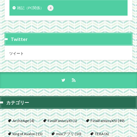
雑記（PC関係）
4
Twitter
ツイート
カテゴリー
ArcheAge
(4)
FinalFantasyXI
(1)
FinalFantasyXIV
(49)
king of Avalon
(15)
mixiアプリ
(10)
TERA
(6)