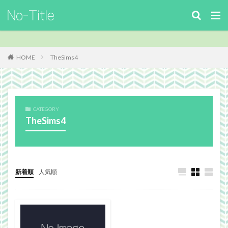
キーワード
カテゴリー
HOME
TheSims4
タグ
CATEGORY
ArcheAge
Benchmark
download
Facebook
TheSims4
FF14
FinalFantasyⅪ
FinalFantasyXIV
Guild
Guildsite
ICARUSONLINE
install
king of Avalon
MHF
mixiアプリ
MMO
MO
Nucleus
PC
PHP
plugin
新着順
人気順
recipe
Review
Screenshot
security
Site
TERA
The Elder ScrollsOnline
theme作成
TheSims3
TheSims4
WebDesign