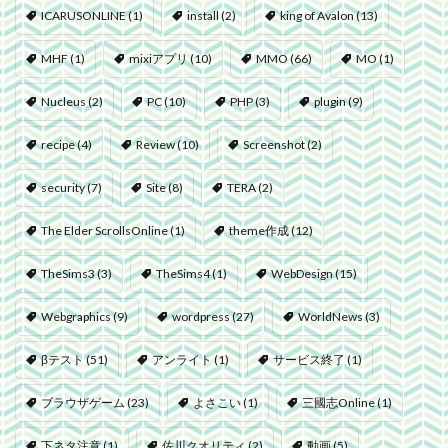
ICARUSONLINE
(1)
install
(2)
king of Avalon
(13)
MHF
(1)
mixiアプリ
(10)
MMO
(66)
MO
(1)
Nucleus
(2)
PC
(10)
PHP
(3)
plugin
(9)
recipe
(4)
Review
(10)
Screenshot
(2)
security
(7)
Site
(8)
TERA
(2)
The Elder ScrollsOnline
(1)
theme作成
(12)
TheSims3
(3)
TheSims4
(1)
WebDesign
(15)
Webgraphics
(9)
wordpress
(27)
WorldNews
(3)
βテスト
(51)
アンライト
(1)
サービス終了
(1)
ブラウザゲーム
(23)
よさこい
(1)
三國志Online
(1)
下ネタ注意
(1)
佐川クオリティ
(2)
動画
(5)