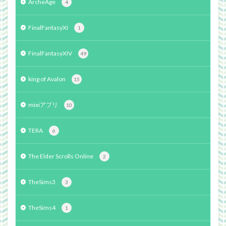
ArcheAge
4
FinalFantasyXI
1
FinalFantasyXIV
49
king of Avalon
15
mixiアプリ
10
TERA
6
The Elder Scrolls Online
2
TheSims3
3
TheSims4
1