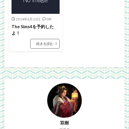
Webgraphics
wordpress
WorldNews
βテスト
アンライト
サービス終了
2014年6月13日
0件
ブラウザゲーム
よさこい
三國志Online
The Sims4を予約した
下ネタ注意
佐川クオリティ
動画
口蹄疫
よ！
国政
微妙
携帯
改装
日常生活
続きを読む
泣ける話
自作
警報
雑記
検索
双樹