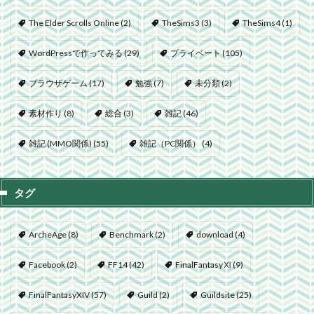
The Elder Scrolls Online
(2)
TheSims3
(3)
TheSims4
(1)
WordPressで作ってみる
(29)
プライベート
(105)
ブラウザゲーム
(17)
勉強
(7)
未分類
(2)
素材作り
(8)
総合
(3)
雑記
(46)
雑記 (MMO関係)
(55)
雑記（PC関係）
(4)
タグ
ArcheAge
(8)
Benchmark
(2)
download
(4)
Facebook
(2)
FF14
(42)
FinalFantasyⅪ
(9)
FinalFantasyXIV
(57)
Guild
(2)
Guildsite
(25)