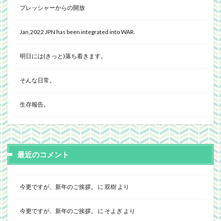
プレッシャーからの開放
Jan,2022 JPN has been integrated into WAR.
明日には(きっと)落ち着きます。
そんな日常。
生存報告。
最近のコメント
今更ですが、新年のご挨拶。
に
双樹
より
今更ですが、新年のご挨拶。
に
そよぎ
より