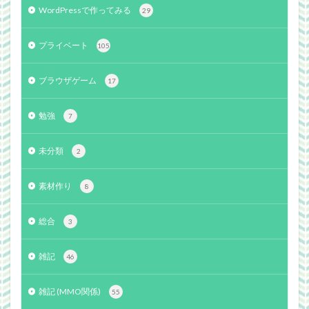
WordPressで作ってみる
29
プライベート
105
ブラウザゲーム
17
勉強
7
未分類
2
素材作り
8
総合
3
雑記
46
雑記 (MMO関係)
55