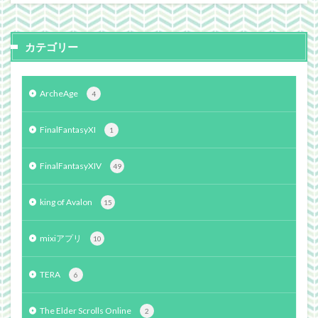
カテゴリー
ArcheAge
4
FinalFantasyXI
1
FinalFantasyXIV
49
king of Avalon
15
mixiアプリ
10
TERA
6
The Elder Scrolls Online
2