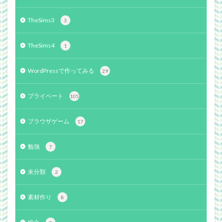
TheSims3
3
TheSims4
1
WordPressで作ってみる
29
プライベート
105
ブラウザゲーム
17
勉強
7
未分類
2
素材作り
8