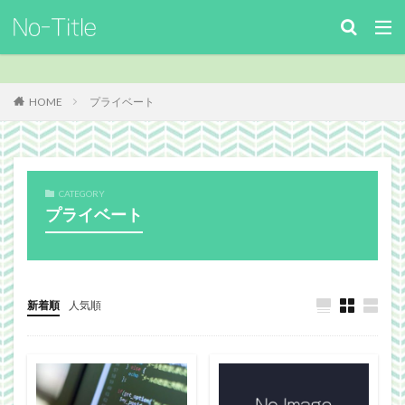
キーワード
カテゴリー
HOME
プライベート
タグ
CATEGORY
ArcheAge
Benchmark
download
Facebook
プライベート
FF14
FinalFantasyⅪ
FinalFantasyXIV
Guild
Guildsite
ICARUSONLINE
install
king of Avalon
MHF
mixiアプリ
MMO
MO
Nucleus
PC
PHP
plugin
新着順
人気順
recipe
Review
Screenshot
security
Site
TERA
The Elder ScrollsOnline
theme作成
TheSims3
TheSims4
WebDesign