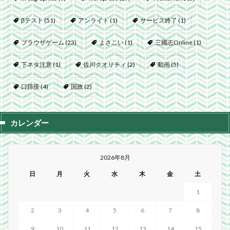
βテスト
(51)
アンライト
(1)
サービス終了
(1)
ブラウザゲーム
(23)
よさこい
(1)
三國志Online
(1)
下ネタ注意
(1)
佐川クオリティ
(2)
動画
(5)
口蹄疫
(4)
国政
(2)
カレンダー
2026年8月
日
月
火
水
木
金
土
1
2
3
4
5
6
7
8
9
10
11
12
13
14
15