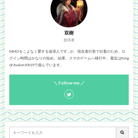
双樹
放浪者
MMOをこよなく愛する放浪人です…が、現在進行形で社畜のため、ロ
グイン時間はかなりの短め。 結果、スマホゲームへ移行中。 最近はKing
of Avalon K819で遊んでいます。
＼ Follow me ／