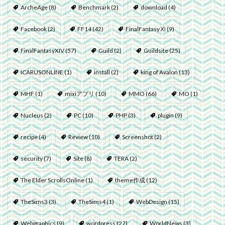
ArcheAge
(8)
Benchmark
(2)
download
(4)
Facebook
(2)
FF14
(42)
FinalFantasyⅪ
(9)
FinalFantasyXIV
(57)
Guild
(2)
Guildsite
(25)
ICARUSONLINE
(1)
install
(2)
king of Avalon
(13)
MHF
(1)
mixiアプリ
(10)
MMO
(66)
MO
(1)
Nucleus
(2)
PC
(10)
PHP
(3)
plugin
(9)
recipe
(4)
Review
(10)
Screenshot
(2)
security
(7)
Site
(8)
TERA
(2)
The Elder ScrollsOnline
(1)
theme作成
(12)
TheSims3
(3)
TheSims4
(1)
WebDesign
(15)
Webgraphics
(9)
wordpress
(27)
WorldNews
(3)