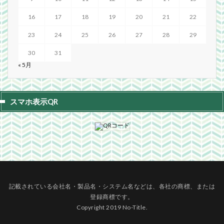
16
17
18
19
20
21
22
23
24
25
26
27
28
29
30
31
« 5月
スマホ表示QR
記載されている会社名・製品名・システム名などは、各社の商標、または
登録商標です。
Copyright 2019 No-Title.