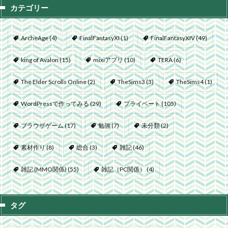
カテゴリー
ArcheAge
(4)
FinalFantasyXI
(1)
FinalFantasyXIV
(49)
king of Avalon
(15)
mixiアプリ
(10)
TERA
(6)
The Elder Scrolls Online
(2)
TheSims3
(3)
TheSims4
(1)
WordPressで作ってみる
(29)
プライベート
(105)
ブラウザゲーム
(17)
勉強
(7)
未分類
(2)
素材作り
(8)
総合
(3)
雑記
(46)
雑記 (MMO関係)
(55)
雑記（PC関係）
(4)
タグ