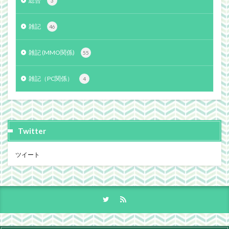
総合
3
雑記
46
雑記 (MMO関係)
55
雑記（PC関係）
4
Twitter
ツイート