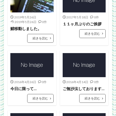
Webgraphics
wordpress
WorldNews
βテスト
アンライト
サービス終了
2019年5月26日
2017年5月18日
0件
ブラウザゲーム
よさこい
三國志Online
2019年5月26日
0件
１１ヶ月ぶりのご挨拶
下ネタ注意
佐川クオリティ
動画
口蹄疫
鯖移動しました。
国政
微妙
携帯
改装
日常生活
続きを読む
続きを読む
泣ける話
自作
警報
雑記
検索
2016年4月26日
0件
2016年4月14日
0件
今日に限って…
ご無沙汰しております…
続きを読む
続きを読む