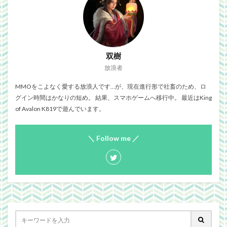
双樹
放浪者
MMOをこよなく愛する放浪人です…が、現在進行形で社畜のため、ロ
グイン時間はかなりの短め。 結果、スマホゲームへ移行中。 最近はKing
of Avalon K819で遊んでいます。
＼ Follow me ／