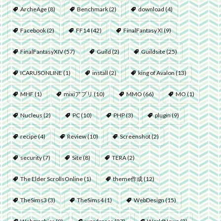
ArcheAge
(8)
Benchmark
(2)
download
(4)
Facebook
(2)
FF14
(42)
FinalFantasyⅪ
(9)
FinalFantasyXIV
(57)
Guild
(2)
Guildsite
(25)
ICARUSONLINE
(1)
install
(2)
king of Avalon
(13)
MHF
(1)
mixiアプリ
(10)
MMO
(66)
MO
(1)
Nucleus
(2)
PC
(10)
PHP
(3)
plugin
(9)
recipe
(4)
Review
(10)
Screenshot
(2)
security
(7)
Site
(8)
TERA
(2)
The Elder ScrollsOnline
(1)
theme作成
(12)
TheSims3
(3)
TheSims4
(1)
WebDesign
(15)