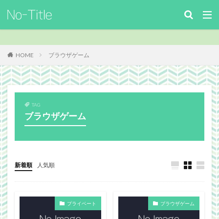
キーワード
カテゴリー
HOME
ブラウザゲーム
タグ
TAG
ArcheAge
Benchmark
download
Facebook
ブラウザゲーム
FF14
FinalFantasyⅪ
FinalFantasyXIV
Guild
Guildsite
ICARUSONLINE
install
king of Avalon
MHF
mixiアプリ
MMO
MO
Nucleus
PC
PHP
plugin
新着順
人気順
recipe
Review
Screenshot
security
Site
TERA
The Elder ScrollsOnline
プライベート
ブラウザゲーム
theme作成
TheSims3
TheSims4
WebDesign