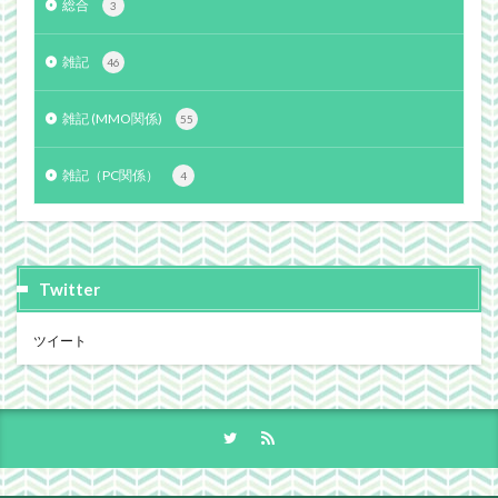
総合
3
雑記
46
雑記 (MMO関係)
55
雑記（PC関係）
4
Twitter
ツイート