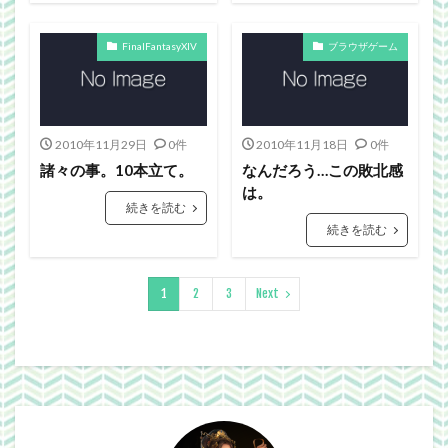
FinalFantasyXIV
ブラウザゲーム
2010年11月29日
0件
2010年11月18日
0件
諸々の事。10本立て。
なんだろう…この敗北感
は。
続きを読む
続きを読む
1
2
3
Next