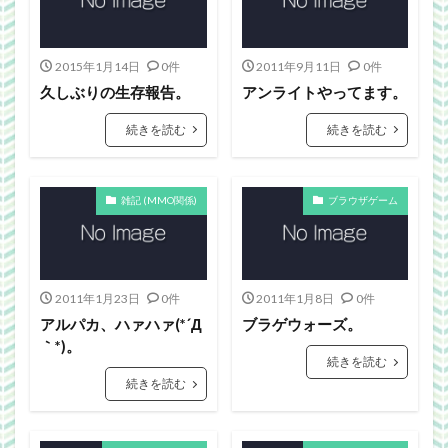
Webgraphics
wordpress
WorldNews
βテスト
アンライト
サービス終了
2015年1月14日
0件
2011年9月11日
0件
ブラウザゲーム
よさこい
三國志Online
久しぶりの生存報告。
アンライトやってます。
下ネタ注意
佐川クオリティ
動画
口蹄疫
国政
微妙
携帯
改装
日常生活
続きを読む
続きを読む
泣ける話
自作
警報
雑記
雑記 (MMO関係)
ブラウザゲーム
検索
2011年1月23日
0件
2011年1月8日
0件
アルパカ、ハァハァ(*´Д
ブラゲウォーズ。
｀*)。
続きを読む
続きを読む