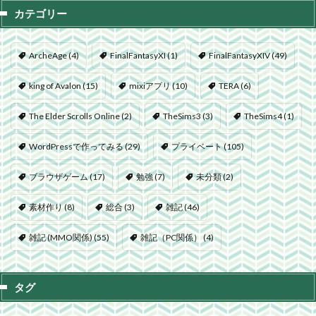
カテゴリー
ArcheAge
(4)
FinalFantasyXI
(1)
FinalFantasyXIV
(49)
king of Avalon
(15)
mixiアプリ
(10)
TERA
(6)
The Elder Scrolls Online
(2)
TheSims3
(3)
TheSims4
(1)
WordPressで作ってみる
(29)
プライベート
(105)
ブラウザゲーム
(17)
勉強
(7)
未分類
(2)
素材作り
(8)
総合
(3)
雑記
(46)
雑記 (MMO関係)
(55)
雑記（PC関係）
(4)
タグ