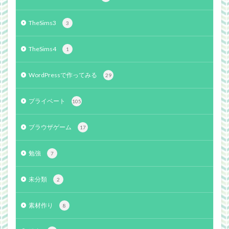
TheSims3
3
TheSims4
1
WordPressで作ってみる
29
プライベート
105
ブラウザゲーム
17
勉強
7
未分類
2
素材作り
8