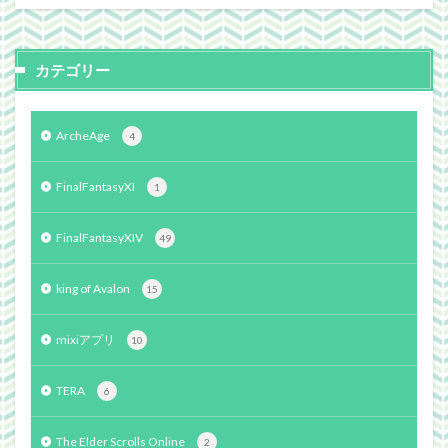
カテゴリー
ArcheAge
4
FinalFantasyXI
1
FinalFantasyXIV
49
king of Avalon
15
mixiアプリ
10
TERA
6
The Elder Scrolls Online
2