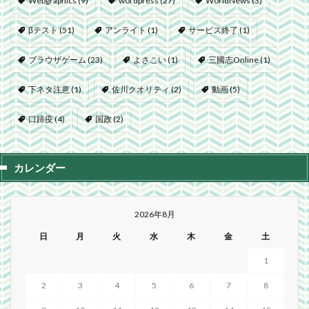
Webgraphics
(9)
wordpress
(27)
WorldNews
(3)
βテスト
(51)
アンライト
(1)
サービス終了
(1)
ブラウザゲーム
(23)
よさこい
(1)
三國志Online
(1)
下ネタ注意
(1)
佐川クオリティ
(2)
動画
(5)
口蹄疫
(4)
国政
(2)
カレンダー
2026年8月
日
月
火
水
木
金
土
1
2
3
4
5
6
7
8