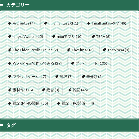
カテゴリー
ArcheAge
(4)
FinalFantasyXI
(1)
FinalFantasyXIV
(49)
king of Avalon
(15)
mixiアプリ
(10)
TERA
(6)
The Elder Scrolls Online
(2)
TheSims3
(3)
TheSims4
(1)
WordPressで作ってみる
(29)
プライベート
(105)
ブラウザゲーム
(17)
勉強
(7)
未分類
(2)
素材作り
(8)
総合
(3)
雑記
(46)
雑記 (MMO関係)
(55)
雑記（PC関係）
(4)
タグ