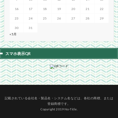
16
17
18
19
20
21
22
23
24
25
26
27
28
29
30
31
« 5月
スマホ表示QR
記載されている会社名・製品名・システム名などは、各社の商標、または
登録商標です。
Copyright 2019 No-Title.