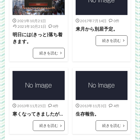
Webgraphics
wordpress
WorldNews
βテスト
アンライト
サービス終了
2021年10月21日
2017年7月14日
0件
ブラウザゲーム
よさこい
三國志Online
2021年10月21日
0件
来月から別居予定。
下ネタ注意
佐川クオリティ
動画
口蹄疫
明日には(きっと)落ち着
国政
微妙
携帯
改装
日常生活
続きを読む
きます。
泣ける話
自作
警報
雑記
続きを読む
検索
2013年11月25日
4件
2013年11月3日
4件
寒くなってきましたが…
生存報告。
続きを読む
続きを読む