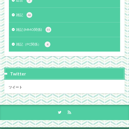
総合
3
雑記
46
雑記 (MMO関係)
55
雑記（PC関係）
4
Twitter
ツイート