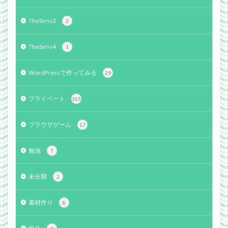
TheSims3
3
TheSims4
1
WordPressで作ってみる
29
プライベート
105
ブラウザゲーム
17
勉強
7
未分類
2
素材作り
8