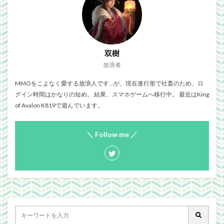
双樹
放浪者
MMOをこよなく愛する放浪人です…が、現在進行形で社畜のため、ロ
グイン時間はかなりの短め。 結果、スマホゲームへ移行中。 最近はKing
of Avalon K819で遊んでいます。
＼ Follow me ／