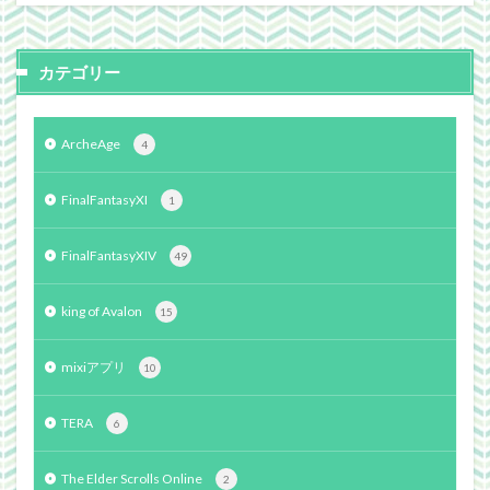
カテゴリー
ArcheAge
4
FinalFantasyXI
1
FinalFantasyXIV
49
king of Avalon
15
mixiアプリ
10
TERA
6
The Elder Scrolls Online
2