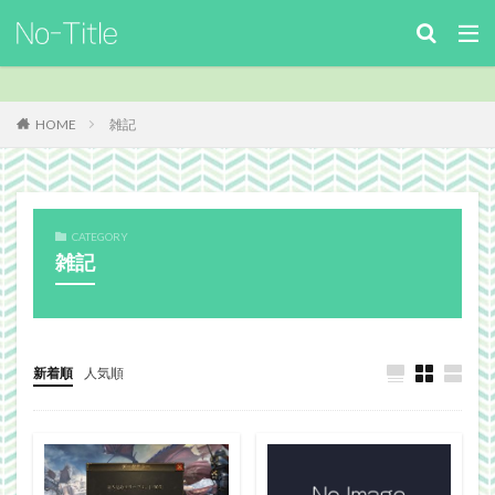
キーワード
カテゴリー
HOME
雑記
タグ
CATEGORY
ArcheAge
Benchmark
download
Facebook
雑記
FF14
FinalFantasyⅪ
FinalFantasyXIV
Guild
Guildsite
ICARUSONLINE
install
king of Avalon
MHF
mixiアプリ
MMO
MO
Nucleus
PC
PHP
plugin
新着順
人気順
recipe
Review
Screenshot
security
Site
TERA
The Elder ScrollsOnline
theme作成
TheSims3
TheSims4
WebDesign