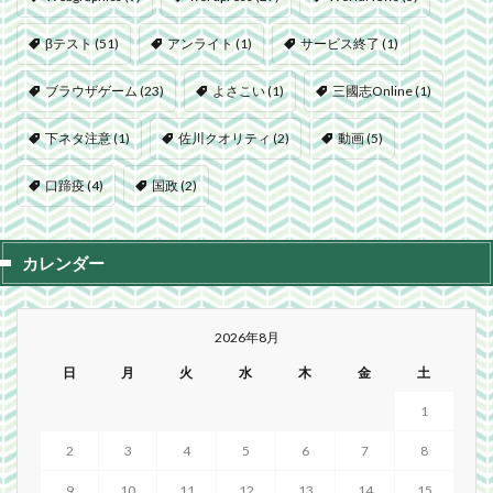
βテスト
(51)
アンライト
(1)
サービス終了
(1)
ブラウザゲーム
(23)
よさこい
(1)
三國志Online
(1)
下ネタ注意
(1)
佐川クオリティ
(2)
動画
(5)
口蹄疫
(4)
国政
(2)
カレンダー
2026年8月
日
月
火
水
木
金
土
1
2
3
4
5
6
7
8
9
10
11
12
13
14
15