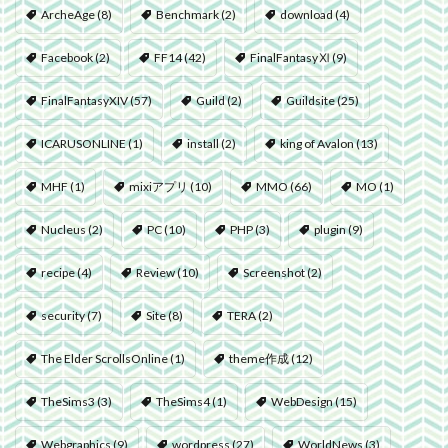
ArcheAge
(8)
Benchmark
(2)
download
(4)
Facebook
(2)
FF14
(42)
FinalFantasyⅪ
(9)
FinalFantasyXIV
(57)
Guild
(2)
Guildsite
(25)
ICARUSONLINE
(1)
install
(2)
king of Avalon
(13)
MHF
(1)
mixiアプリ
(10)
MMO
(66)
MO
(1)
Nucleus
(2)
PC
(10)
PHP
(3)
plugin
(9)
recipe
(4)
Review
(10)
Screenshot
(2)
security
(7)
Site
(8)
TERA
(2)
The Elder ScrollsOnline
(1)
theme作成
(12)
TheSims3
(3)
TheSims4
(1)
WebDesign
(15)
Webgraphics
(9)
wordpress
(27)
WorldNews
(3)