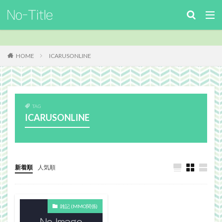
キーワード
カテゴリー
HOME
ICARUSONLINE
タグ
TAG
ArcheAge
Benchmark
download
Facebook
ICARUSONLINE
FF14
FinalFantasyⅪ
FinalFantasyXIV
Guild
Guildsite
ICARUSONLINE
install
king of Avalon
MHF
mixiアプリ
MMO
MO
Nucleus
PC
PHP
plugin
新着順
人気順
recipe
Review
Screenshot
security
Site
TERA
The Elder ScrollsOnline
雑記 (MMO関係)
theme作成
TheSims3
TheSims4
WebDesign