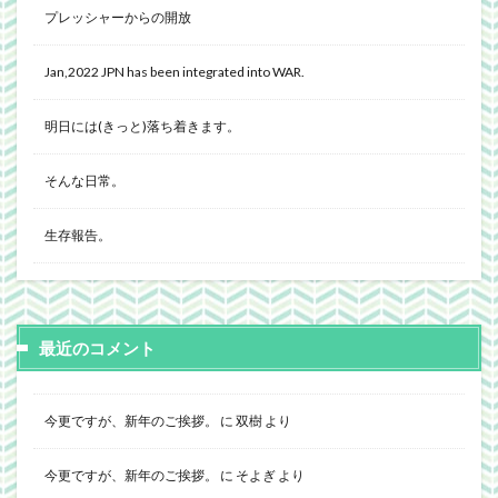
プレッシャーからの開放
Jan,2022 JPN has been integrated into WAR.
明日には(きっと)落ち着きます。
そんな日常。
生存報告。
最近のコメント
今更ですが、新年のご挨拶。
に
双樹
より
今更ですが、新年のご挨拶。
に
そよぎ
より