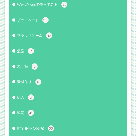
WordPressで作ってみる
29
プライベート
105
ブラウザゲーム
17
勉強
7
未分類
2
素材作り
8
総合
3
雑記
46
雑記 (MMO関係)
55