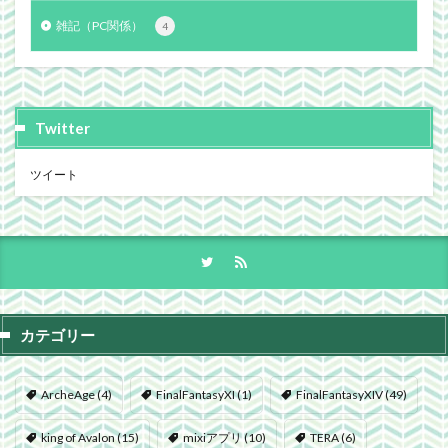
雑記（PC関係）
4
Twitter
ツイート
カテゴリー
ArcheAge
(4)
FinalFantasyXI
(1)
FinalFantasyXIV
(49)
king of Avalon
(15)
mixiアプリ
(10)
TERA
(6)