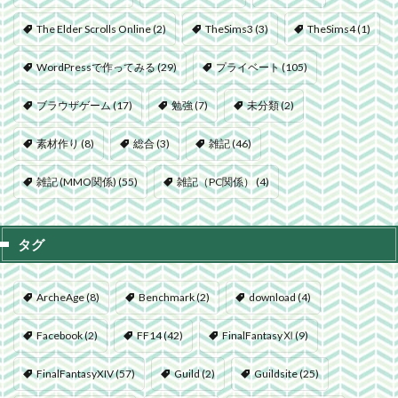
The Elder Scrolls Online
(2)
TheSims3
(3)
TheSims4
(1)
WordPressで作ってみる
(29)
プライベート
(105)
ブラウザゲーム
(17)
勉強
(7)
未分類
(2)
素材作り
(8)
総合
(3)
雑記
(46)
雑記 (MMO関係)
(55)
雑記（PC関係）
(4)
タグ
ArcheAge
(8)
Benchmark
(2)
download
(4)
Facebook
(2)
FF14
(42)
FinalFantasyⅪ
(9)
FinalFantasyXIV
(57)
Guild
(2)
Guildsite
(25)