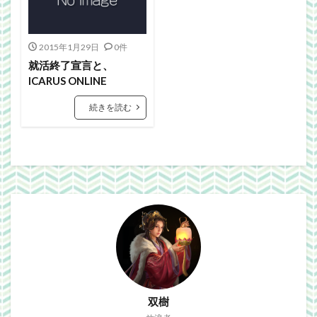
Webgraphics
wordpress
WorldNews
βテスト
アンライト
サービス終了
2015年1月29日
0件
ブラウザゲーム
よさこい
三國志Online
就活終了宣言と、
下ネタ注意
佐川クオリティ
動画
口蹄疫
ICARUS ONLINE
国政
微妙
携帯
改装
日常生活
続きを読む
泣ける話
自作
警報
雑記
検索
双樹