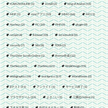
ICARUSONLINE
(1)
install
(2)
king of Avalon
(13)
MHF
(1)
mixiアプリ
(10)
MMO
(66)
MO
(1)
Nucleus
(2)
PC
(10)
PHP
(3)
plugin
(9)
recipe
(4)
Review
(10)
Screenshot
(2)
security
(7)
Site
(8)
TERA
(2)
The Elder ScrollsOnline
(1)
theme作成
(12)
TheSims3
(3)
TheSims4
(1)
WebDesign
(15)
Webgraphics
(9)
wordpress
(27)
WorldNews
(3)
βテスト
(51)
アンライト
(1)
サービス終了
(1)
ブラウザゲーム
(23)
よさこい
(1)
三國志Online
(1)
下ネタ注意
(1)
佐川クオリティ
(2)
動画
(5)