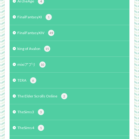
ArcheAge
4
FinalFantasyXI
1
FinalFantasyXIV
49
king of Avalon
15
mixiアプリ
10
TERA
6
The Elder Scrolls Online
2
TheSims3
3
TheSims4
1