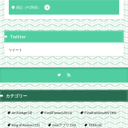
雑記（PC関係）
4
Twitter
ツイート
カテゴリー
ArcheAge
(4)
FinalFantasyXI
(1)
FinalFantasyXIV
(49)
king of Avalon
(15)
mixiアプリ
(10)
TERA
(6)