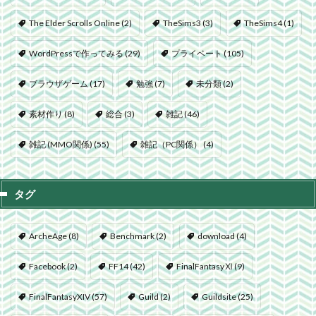
The Elder Scrolls Online
(2)
TheSims3
(3)
TheSims4
(1)
WordPressで作ってみる
(29)
プライベート
(105)
ブラウザゲーム
(17)
勉強
(7)
未分類
(2)
素材作り
(8)
総合
(3)
雑記
(46)
雑記 (MMO関係)
(55)
雑記（PC関係）
(4)
タグ
ArcheAge
(8)
Benchmark
(2)
download
(4)
Facebook
(2)
FF14
(42)
FinalFantasyⅪ
(9)
FinalFantasyXIV
(57)
Guild
(2)
Guildsite
(25)