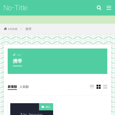
キーワード
カテゴリー
HOME
携帯
タグ
TAG
ArcheAge
Benchmark
download
Facebook
携帯
FF14
FinalFantasyⅪ
FinalFantasyXIV
Guild
Guildsite
ICARUSONLINE
install
king of Avalon
MHF
mixiアプリ
MMO
MO
Nucleus
PC
PHP
plugin
新着順
人気順
recipe
Review
Screenshot
security
Site
TERA
The Elder ScrollsOnline
雑記
theme作成
TheSims3
TheSims4
WebDesign