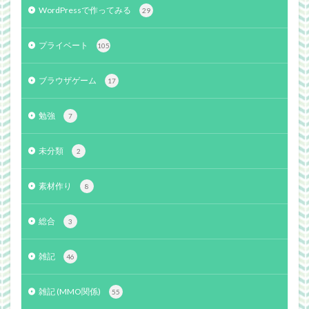
WordPressで作ってみる
29
プライベート
105
ブラウザゲーム
17
勉強
7
未分類
2
素材作り
8
総合
3
雑記
46
雑記 (MMO関係)
55