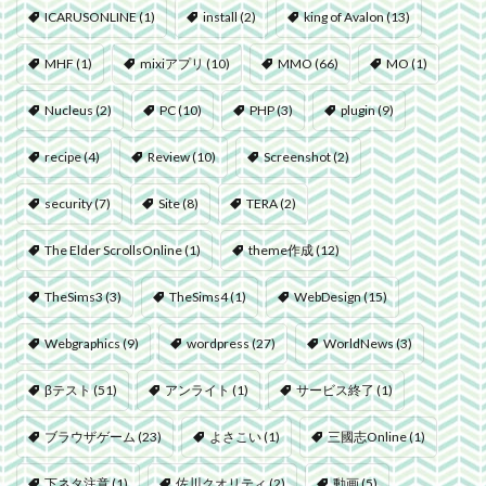
ICARUSONLINE
(1)
install
(2)
king of Avalon
(13)
MHF
(1)
mixiアプリ
(10)
MMO
(66)
MO
(1)
Nucleus
(2)
PC
(10)
PHP
(3)
plugin
(9)
recipe
(4)
Review
(10)
Screenshot
(2)
security
(7)
Site
(8)
TERA
(2)
The Elder ScrollsOnline
(1)
theme作成
(12)
TheSims3
(3)
TheSims4
(1)
WebDesign
(15)
Webgraphics
(9)
wordpress
(27)
WorldNews
(3)
βテスト
(51)
アンライト
(1)
サービス終了
(1)
ブラウザゲーム
(23)
よさこい
(1)
三國志Online
(1)
下ネタ注意
(1)
佐川クオリティ
(2)
動画
(5)