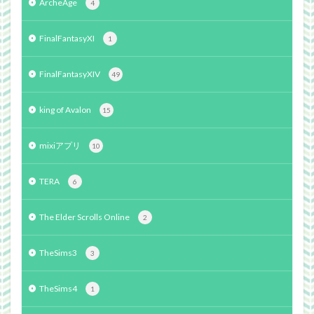
ArcheAge
4
FinalFantasyXI
1
FinalFantasyXIV
49
king of Avalon
15
mixiアプリ
10
TERA
6
The Elder Scrolls Online
2
TheSims3
3
TheSims4
1