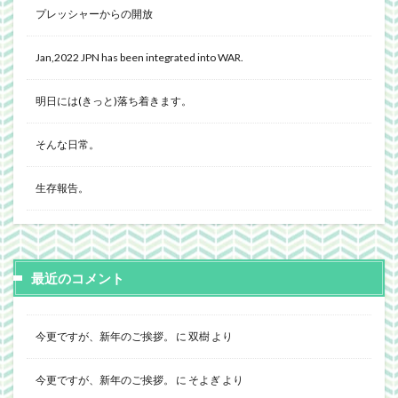
プレッシャーからの開放
Jan,2022 JPN has been integrated into WAR.
明日には(きっと)落ち着きます。
そんな日常。
生存報告。
最近のコメント
今更ですが、新年のご挨拶。
に
双樹
より
今更ですが、新年のご挨拶。
に
そよぎ
より