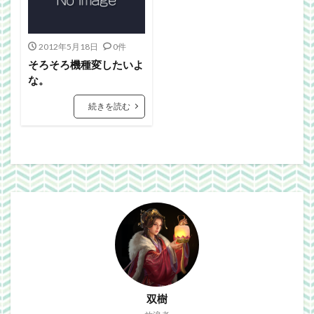
Webgraphics
wordpress
WorldNews
βテスト
アンライト
サービス終了
2012年5月18日
0件
ブラウザゲーム
よさこい
三國志Online
そろそろ機種変したいよ
下ネタ注意
佐川クオリティ
動画
口蹄疫
な。
国政
微妙
携帯
改装
日常生活
続きを読む
泣ける話
自作
警報
雑記
検索
双樹