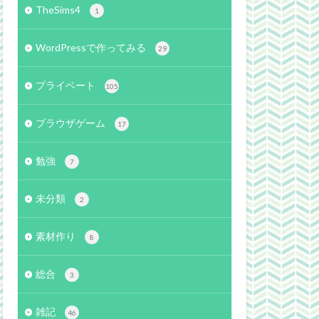
TheSims4
1
WordPressで作ってみる
29
プライベート
105
ブラウザゲーム
17
勉強
7
未分類
2
素材作り
8
総合
3
雑記
46