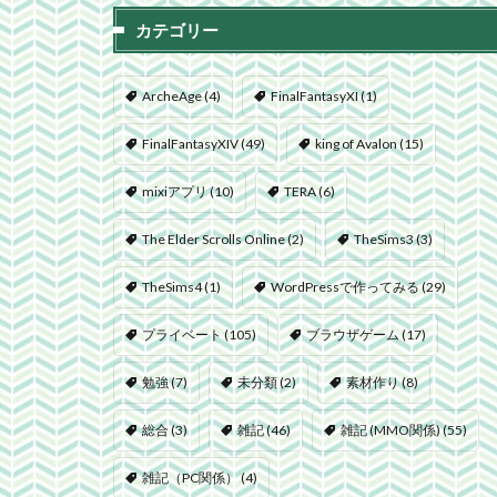
カテゴリー
ArcheAge
(4)
FinalFantasyXI
(1)
FinalFantasyXIV
(49)
king of Avalon
(15)
mixiアプリ
(10)
TERA
(6)
The Elder Scrolls Online
(2)
TheSims3
(3)
TheSims4
(1)
WordPressで作ってみる
(29)
プライベート
(105)
ブラウザゲーム
(17)
勉強
(7)
未分類
(2)
素材作り
(8)
総合
(3)
雑記
(46)
雑記 (MMO関係)
(55)
雑記（PC関係）
(4)