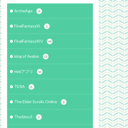
ArcheAge
4
FinalFantasyXI
1
FinalFantasyXIV
49
king of Avalon
15
mixiアプリ
10
TERA
6
The Elder Scrolls Online
2
TheSims3
3