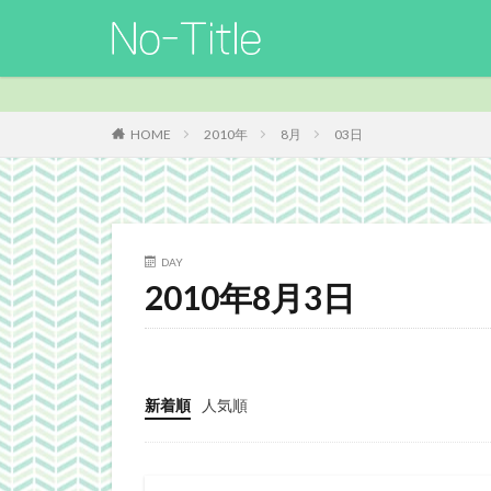
カテゴリー
HOME
2010年
8月
03日
タグ
ArcheAge
B
Guild
Guilds
DAY
MO
Nucleus
2010年8月3日
TERA
The El
Webgraphics
よさこい
三國
新着順
人気順
携帯
改装