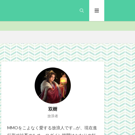
inalFantasyXIV
プリ
MMO
security
Site
gn
ブラウザゲーム
政
微妙
双樹
放浪者
MMOをこよなく愛する放浪人です…が、現在進