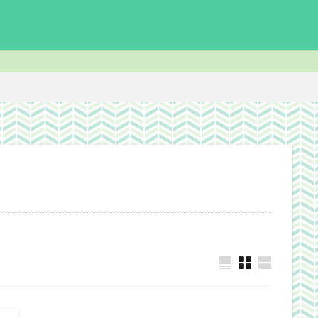
enchmark
download
Facebook
FF14
FinalFantasyⅪ
F
ite
ICARUSONLINE
install
king of Avalon
MHF
mixiア
PC
PHP
plugin
recipe
Review
Screenshot
der ScrollsOnline
theme作成
TheSims3
TheSims4
WebDesi
wordpress
WorldNews
βテスト
アンライト
サービス終了
志Online
下ネタ注意
佐川クオリティ
動画
口蹄疫
国
日常生活
泣ける話
自作
警報
雑記
検索