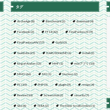
タグ
ArcheAge
(8)
Benchmark
(2)
download
(4)
Facebook
(2)
FF14
(42)
FinalFantasyⅪ
(9)
FinalFantasyXIV
(57)
Guild
(2)
Guildsite
(25)
ICARUSONLINE
(1)
install
(2)
king of Avalon
(13)
MHF
(1)
mixiアプリ
(10)
MMO
(66)
MO
(1)
Nucleus
(2)
PC
(10)
PHP
(3)
plugin
(9)
recipe
(4)
Review
(10)
Screenshot
(2)
security
(7)
Site
(8)
TERA
(2)
The Elder ScrollsOnline
(1)