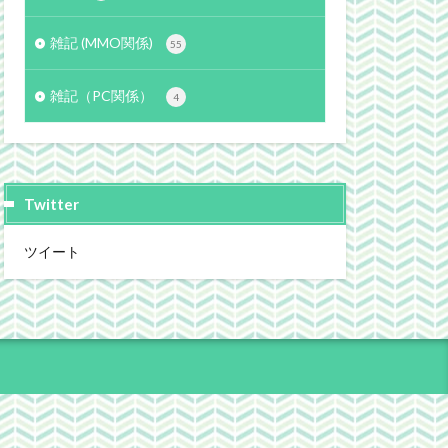
雑記 (MMO関係)
55
雑記（PC関係）
4
Twitter
ツイート