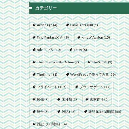
カテゴリー
ArcheAge
(4)
FinalFantasyXI
(1)
FinalFantasyXIV
(49)
king of Avalon
(15)
mixiアプリ
(10)
TERA
(6)
The Elder Scrolls Online
(2)
TheSims3
(3)
TheSims4
(1)
WordPressで作ってみる
(29)
プライベート
(105)
ブラウザゲーム
(17)
勉強
(7)
未分類
(2)
素材作り
(8)
総合
(3)
雑記
(46)
雑記 (MMO関係)
(55)
雑記（PC関係）
(4)