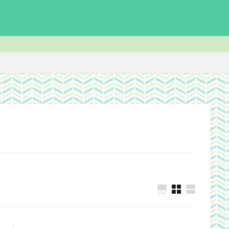
enchmark
download
Facebook
FF14
FinalFantasyⅪ
F
ite
ICARUSONLINE
install
king of Avalon
MHF
mixiア
PC
PHP
plugin
recipe
Review
Screenshot
der ScrollsOnline
theme作成
TheSims3
TheSims4
WebDesi
wordpress
WorldNews
βテスト
アンライト
サービス終了
志Online
下ネタ注意
佐川クオリティ
動画
口蹄疫
国
日常生活
泣ける話
自作
警報
雑記
検索