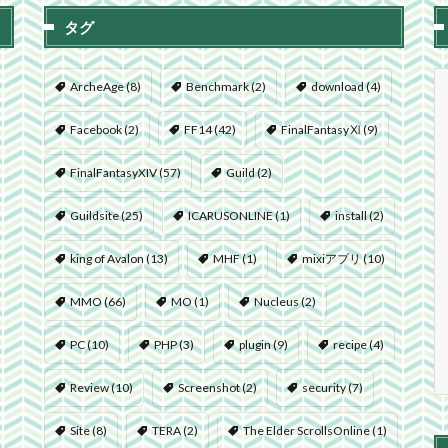
タグ
ArcheAge
(8)
Benchmark
(2)
download
(4)
Facebook
(2)
FF14
(42)
FinalFantasyⅪ
(9)
FinalFantasyXIV
(57)
Guild
(2)
Guildsite
(25)
ICARUSONLINE
(1)
install
(2)
king of Avalon
(13)
MHF
(1)
mixiアプリ
(10)
MMO
(66)
MO
(1)
Nucleus
(2)
PC
(10)
PHP
(3)
plugin
(9)
recipe
(4)
Review
(10)
Screenshot
(2)
security
(7)
Site
(8)
TERA
(2)
The Elder ScrollsOnline
(1)