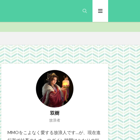
inalFantasyXIV
プリ
MMO
security
Site
gn
ブラウザゲーム
政
微妙
双樹
放浪者
MMOをこよなく愛する放浪人です…が、現在進