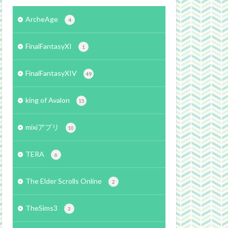
ArcheAge
4
FinalFantasyXI
1
FinalFantasyXIV
49
king of Avalon
15
mixiアプリ
10
TERA
6
The Elder Scrolls Online
2
TheSims3
3