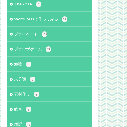
TheSims4
1
WordPressで作ってみる
29
プライベート
105
ブラウザゲーム
17
勉強
7
未分類
2
素材作り
8
総合
3
雑記
46