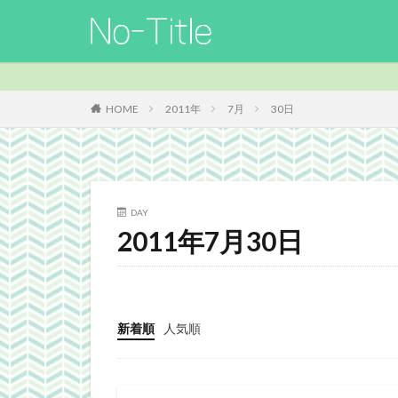
カテゴリー
HOME
2011年
7月
30日
タグ
ArcheAge
B
Guild
Guilds
DAY
MO
Nucleus
2011年7月30日
TERA
The El
Webgraphics
よさこい
三國
新着順
人気順
携帯
改装