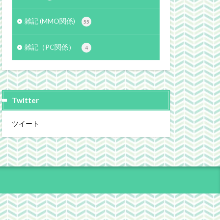
雑記 (MMO関係)
55
雑記（PC関係）
4
Twitter
ツイート