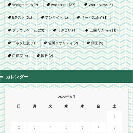
Webgraphics
(9)
wordpress
(27)
WorldNews
(3)
βテスト
(51)
アンライト
(1)
サービス終了
(1)
ブラウザゲーム
(23)
よさこい
(1)
三國志Online
(1)
下ネタ注意
(1)
佐川クオリティ
(2)
動画
(5)
口蹄疫
(4)
国政
(2)
カレンダー
2026年8月
日
月
火
水
木
金
土
1
2
3
4
5
6
7
8