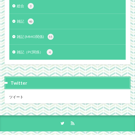
総合
3
雑記
46
雑記 (MMO関係)
55
雑記（PC関係）
4
Twitter
ツイート