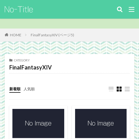
キーワード
カテゴリー
HOME
FinalFantasyXIV (ページ5)
タグ
CATEGORY
FinalFantasyXIV
ArcheAge
Benchmark
download
Facebook
FF14
FinalFantasyⅪ
FinalFantasyXIV
Guild
Guildsite
ICARUSONLINE
install
新着順
人気順
king of Avalon
MHF
mixiアプリ
MMO
MO
Nucleus
PC
PHP
plugin
recipe
Review
Screenshot
security
Site
TERA
The Elder ScrollsOnline
theme作成
TheSims3
TheSims4
WebDesign