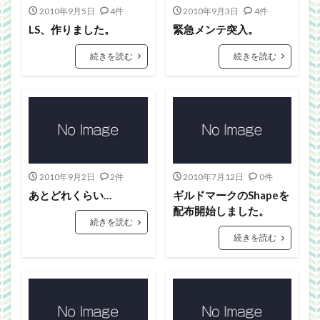
Webgraphics
wordpress
WorldNews
2010年9月5日
4件
2010年9月3日
4件
βテスト
アンライト
サービス終了
LS、作りました。
緊急メンテ突入。
ブラウザゲーム
よさこい
三國志Online
続きを読む
続きを読む
下ネタ注意
佐川クオリティ
動画
口蹄疫
国政
微妙
携帯
改装
日常生活
泣ける話
自作
警報
雑記
検索
2010年9月2日
2件
2010年7月12日
0件
あとどれくらい…
ギルドマークのShapeを
配布開始しました。
続きを読む
続きを読む