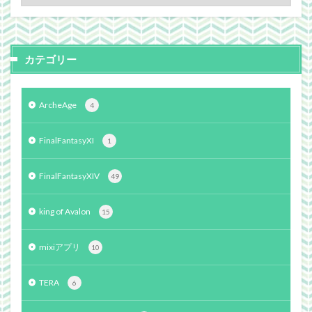
カテゴリー
ArcheAge
4
FinalFantasyXI
1
FinalFantasyXIV
49
king of Avalon
15
mixiアプリ
10
TERA
6