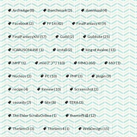
ArcheAge
(8)
Benchmark
(2)
download
(4)
Facebook
(2)
FF14
(42)
FinalFantasyⅪ
(9)
FinalFantasyXIV
(57)
Guild
(2)
Guildsite
(25)
ICARUSONLINE
(1)
install
(2)
king of Avalon
(13)
MHF
(1)
mixiアプリ
(10)
MMO
(66)
MO
(1)
Nucleus
(2)
PC
(10)
PHP
(3)
plugin
(9)
recipe
(4)
Review
(10)
Screenshot
(2)
security
(7)
Site
(8)
TERA
(2)
The Elder ScrollsOnline
(1)
theme作成
(12)
TheSims3
(3)
TheSims4
(1)
WebDesign
(15)