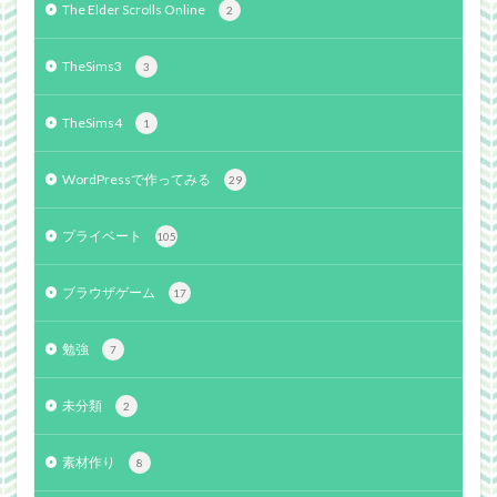
The Elder Scrolls Online
2
TheSims3
3
TheSims4
1
WordPressで作ってみる
29
プライベート
105
ブラウザゲーム
17
勉強
7
未分類
2
素材作り
8