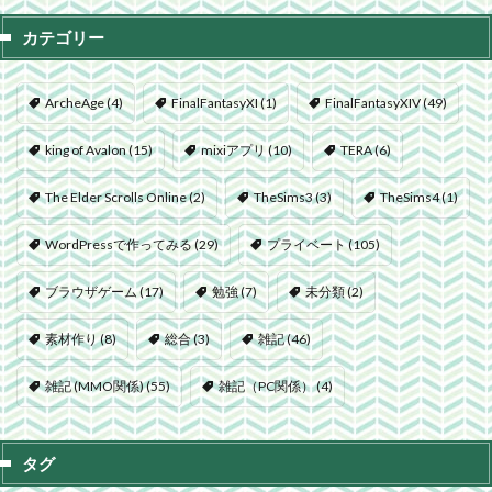
カテゴリー
ArcheAge
(4)
FinalFantasyXI
(1)
FinalFantasyXIV
(49)
king of Avalon
(15)
mixiアプリ
(10)
TERA
(6)
The Elder Scrolls Online
(2)
TheSims3
(3)
TheSims4
(1)
WordPressで作ってみる
(29)
プライベート
(105)
ブラウザゲーム
(17)
勉強
(7)
未分類
(2)
素材作り
(8)
総合
(3)
雑記
(46)
雑記 (MMO関係)
(55)
雑記（PC関係）
(4)
タグ