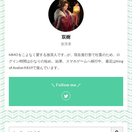
双樹
放浪者
MMOをこよなく愛する放浪人です…が、現在進行形で社畜のため、ロ
グイン時間はかなりの短め。 結果、スマホゲームへ移行中。 最近はKing
of Avalon K819で遊んでいます。
＼ Follow me ／