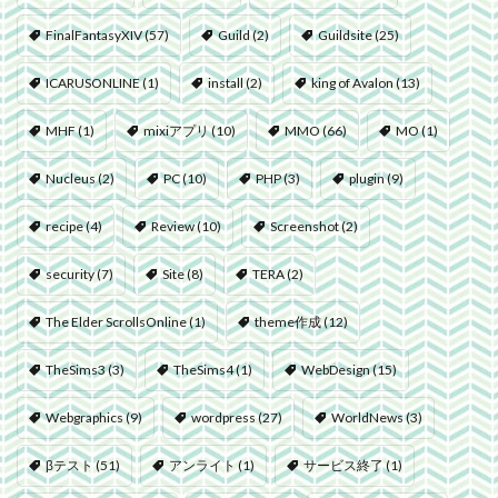
FinalFantasyXIV
(57)
Guild
(2)
Guildsite
(25)
ICARUSONLINE
(1)
install
(2)
king of Avalon
(13)
MHF
(1)
mixiアプリ
(10)
MMO
(66)
MO
(1)
Nucleus
(2)
PC
(10)
PHP
(3)
plugin
(9)
recipe
(4)
Review
(10)
Screenshot
(2)
security
(7)
Site
(8)
TERA
(2)
The Elder ScrollsOnline
(1)
theme作成
(12)
TheSims3
(3)
TheSims4
(1)
WebDesign
(15)
Webgraphics
(9)
wordpress
(27)
WorldNews
(3)
βテスト
(51)
アンライト
(1)
サービス終了
(1)