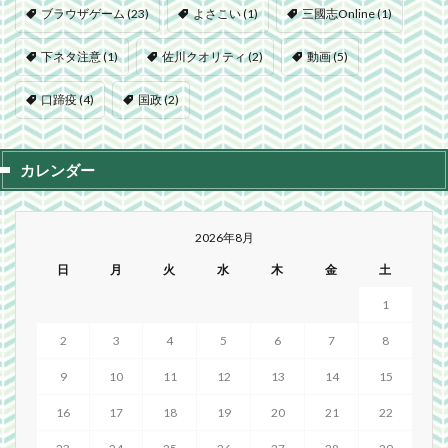
ブラウザゲーム
(23)
よさこい
(1)
三國志Online
(1)
下ネタ注意
(1)
佐川クオリティ
(2)
動画
(5)
口蹄疫
(4)
国政
(2)
カレンダー
2026年8月
日
月
火
水
木
金
土
1
2
3
4
5
6
7
8
9
10
11
12
13
14
15
16
17
18
19
20
21
22