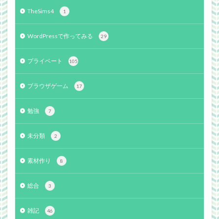
TheSims4
1
WordPressで作ってみる
29
プライベート
105
ブラウザゲーム
17
勉強
7
未分類
2
素材作り
8
総合
3
雑記
46