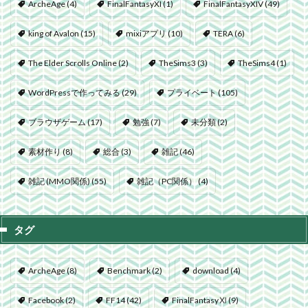
ArcheAge
(4)
FinalFantasyXI
(1)
FinalFantasyXIV
(49)
king of Avalon
(15)
mixiアプリ
(10)
TERA
(6)
The Elder Scrolls Online
(2)
TheSims3
(3)
TheSims4
(1)
WordPressで作ってみる
(29)
プライベート
(105)
ブラウザゲーム
(17)
勉強
(7)
未分類
(2)
素材作り
(8)
総合
(3)
雑記
(46)
雑記 (MMO関係)
(55)
雑記（PC関係）
(4)
タグ
ArcheAge
(8)
Benchmark
(2)
download
(4)
Facebook
(2)
FF14
(42)
FinalFantasyⅪ
(9)