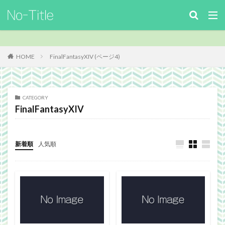
キーワード
カテゴリー
HOME
FinalFantasyXIV (ページ4)
タグ
CATEGORY
FinalFantasyXIV
ArcheAge
Benchmark
download
Facebook
FF14
FinalFantasyⅪ
FinalFantasyXIV
Guild
Guildsite
ICARUSONLINE
install
新着順
人気順
king of Avalon
MHF
mixiアプリ
MMO
MO
Nucleus
PC
PHP
plugin
recipe
Review
Screenshot
security
Site
TERA
The Elder ScrollsOnline
theme作成
TheSims3
TheSims4
WebDesign