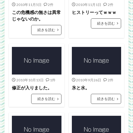
Webgraphics
wordpress
WorldNews
2010年11月5日
2件
2010年11月1日
2件
βテスト
アンライト
サービス終了
この危機感の無さは異常
ヒストリーってｗｗｗ
じゃないのか。
ブラウザゲーム
よさこい
三國志Online
続きを読む
下ネタ注意
佐川クオリティ
動画
口蹄疫
続きを読む
国政
微妙
携帯
改装
日常生活
泣ける話
自作
警報
雑記
検索
2010年10月13日
1件
2010年9月26日
2件
修正が入りました。
氷と水。
続きを読む
続きを読む