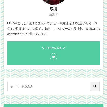
双樹
放浪者
MMOをこよなく愛する放浪人です…が、現在進行形で社畜のため、ロ
グイン時間はかなりの短め。 結果、スマホゲームへ移行中。 最近はKing
of Avalon K819で遊んでいます。
＼ Follow me ／