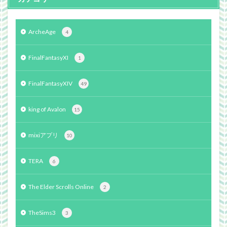
ArcheAge
4
FinalFantasyXI
1
FinalFantasyXIV
49
king of Avalon
15
mixiアプリ
10
TERA
6
The Elder Scrolls Online
2
TheSims3
3