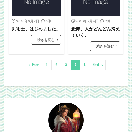
2010年9月7日
4件
2010年9月6日
2件
剣術士、はじめました。
恐怖、人がどんどん消え
ていく。
続きを読む
続きを読む
Prev
1
2
3
4
5
Next