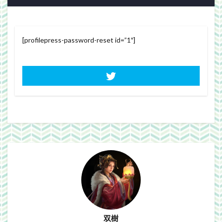
Webgraphics
wordpress
WorldNews
βテスト
アンライト
サービス終了
ブラウザゲーム
よさこい
三國志Online
[profilepress-password-reset id=”1″]
下ネタ注意
佐川クオリティ
動画
口蹄疫
国政
微妙
携帯
改装
日常生活
泣ける話
自作
警報
雑記
検索
双樹