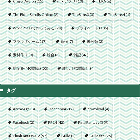
king of Avalon
(15)
mixiアプリ
(10)
TERA
(6)
The Elder Scrolls Online
(2)
TheSims3
(3)
TheSims4
(1)
WordPressで作ってみる
(29)
プライベート
(105)
ブラウザゲーム
(17)
勉強
(7)
未分類
(2)
素材作り
(8)
総合
(3)
雑記
(46)
雑記 (MMO関係)
(55)
雑記（PC関係）
(4)
タグ
ArcheAge
(8)
Benchmark
(2)
download
(4)
Facebook
(2)
FF14
(42)
FinalFantasyⅪ
(9)
FinalFantasyXIV
(57)
Guild
(2)
Guildsite
(25)