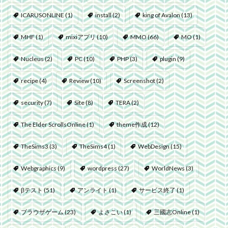
ICARUSONLINE
(1)
install
(2)
king of Avalon
(13)
MHF
(1)
mixiアプリ
(10)
MMO
(66)
MO
(1)
Nucleus
(2)
PC
(10)
PHP
(3)
plugin
(9)
recipe
(4)
Review
(10)
Screenshot
(2)
security
(7)
Site
(8)
TERA
(2)
The Elder ScrollsOnline
(1)
theme作成
(12)
TheSims3
(3)
TheSims4
(1)
WebDesign
(15)
Webgraphics
(9)
wordpress
(27)
WorldNews
(3)
βテスト
(51)
アンライト
(1)
サービス終了
(1)
ブラウザゲーム
(23)
よさこい
(1)
三國志Online
(1)