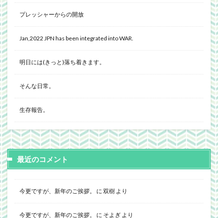
プレッシャーからの開放
Jan,2022 JPN has been integrated into WAR.
明日には(きっと)落ち着きます。
そんな日常。
生存報告。
最近のコメント
今更ですが、新年のご挨拶。
に
双樹
より
今更ですが、新年のご挨拶。
に
そよぎ
より