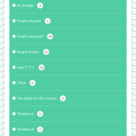
ArcheAge
4
FinalFantasyXI
1
FinalFantasyXIV
49
king of Avalon
15
mixiアプリ
10
TERA
6
The Elder Scrolls Online
2
TheSims3
3
TheSims4
1