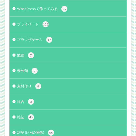
WordPressで作ってみる
29
プライベート
105
ブラウザゲーム
17
勉強
7
未分類
2
素材作り
8
総合
3
雑記
46
雑記 (MMO関係)
55