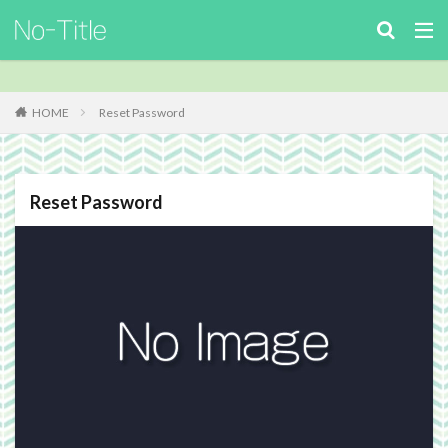
キーワード
カテゴリー
HOME
Reset Password
タグ
Reset Password
ArcheAge
Benchmark
download
Facebook
FF14
FinalFantasyⅪ
FinalFantasyXIV
Guild
Guildsite
ICARUSONLINE
install
king of Avalon
MHF
mixiアプリ
MMO
MO
Nucleus
PC
PHP
plugin
recipe
Review
Screenshot
security
Site
TERA
The Elder ScrollsOnline
theme作成
TheSims3
TheSims4
WebDesign