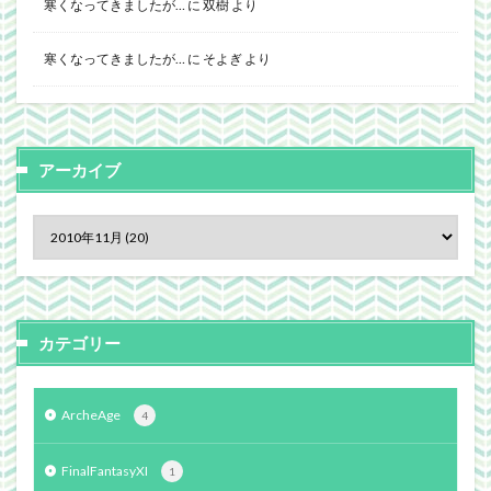
寒くなってきましたが…
に
双樹
より
寒くなってきましたが…
に
そよぎ
より
アーカイブ
カテゴリー
ArcheAge
4
FinalFantasyXI
1