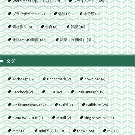
WordPressで作ってみる
(29)
プライベート
(105)
ブラウザゲーム
(17)
勉強
(7)
未分類
(2)
素材作り
(8)
総合
(3)
雑記
(46)
雑記 (MMO関係)
(55)
雑記（PC関係）
(4)
タグ
ArcheAge
(8)
Benchmark
(2)
download
(4)
Facebook
(2)
FF14
(42)
FinalFantasyⅪ
(9)
FinalFantasyXIV
(57)
Guild
(2)
Guildsite
(25)
ICARUSONLINE
(1)
install
(2)
king of Avalon
(13)
MHF
(1)
mixiアプリ
(10)
MMO
(66)
MO
(1)