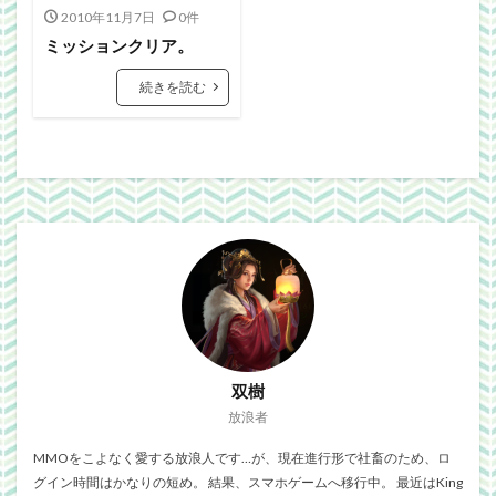
Webgraphics
wordpress
WorldNews
2010年11月7日
0件
βテスト
アンライト
サービス終了
ミッションクリア。
ブラウザゲーム
よさこい
三國志Online
続きを読む
下ネタ注意
佐川クオリティ
動画
口蹄疫
国政
微妙
携帯
改装
日常生活
泣ける話
自作
警報
雑記
検索
双樹
放浪者
MMOをこよなく愛する放浪人です…が、現在進行形で社畜のため、ロ
グイン時間はかなりの短め。 結果、スマホゲームへ移行中。 最近はKing