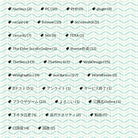
Nucleus
(2)
PC
(10)
PHP
(3)
plugin
(9)
recipe
(4)
Review
(10)
Screenshot
(2)
security
(7)
Site
(8)
TERA
(2)
The Elder ScrollsOnline
(1)
theme作成
(12)
TheSims3
(3)
TheSims4
(1)
WebDesign
(15)
Webgraphics
(9)
wordpress
(27)
WorldNews
(3)
βテスト
(51)
アンライト
(1)
サービス終了
(1)
ブラウザゲーム
(23)
よさこい
(1)
三國志Online
(1)
下ネタ注意
(1)
佐川クオリティ
(2)
動画
(5)
口蹄疫
(4)
国政
(2)