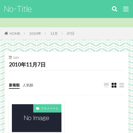
キーワード
カテゴリー
HOME
2010年
11月
07日
タグ
DAY
2010年11月7日
ArcheAge
Benchmark
download
Facebook
FF14
FinalFantasyⅪ
FinalFantasyXIV
Guild
Guildsite
ICARUSONLINE
install
新着順
人気順
king of Avalon
MHF
mixiアプリ
MMO
MO
Nucleus
PC
PHP
plugin
プライベート
recipe
Review
Screenshot
security
Site
TERA
The Elder ScrollsOnline
theme作成
TheSims3
TheSims4
WebDesign