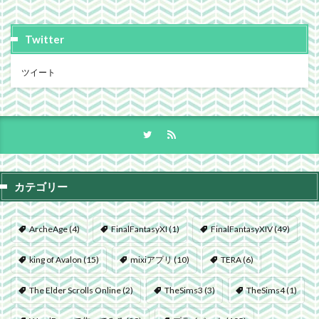
Twitter
ツイート
カテゴリー
ArcheAge
(4)
FinalFantasyXI
(1)
FinalFantasyXIV
(49)
king of Avalon
(15)
mixiアプリ
(10)
TERA
(6)
The Elder Scrolls Online
(2)
TheSims3
(3)
TheSims4
(1)