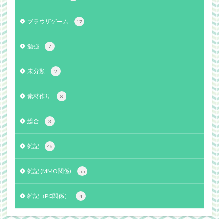
ブラウザゲーム
17
勉強
7
未分類
2
素材作り
8
総合
3
雑記
46
雑記 (MMO関係)
55
雑記（PC関係）
4