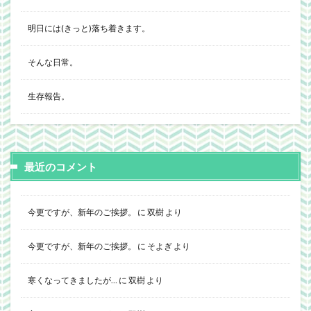
明日には(きっと)落ち着きます。
そんな日常。
生存報告。
最近のコメント
今更ですが、新年のご挨拶。
に
双樹
より
今更ですが、新年のご挨拶。
に
そよぎ
より
寒くなってきましたが…
に
双樹
より