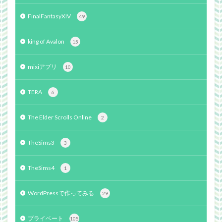
FinalFantasyXIV
49
king of Avalon
15
mixiアプリ
10
TERA
6
The Elder Scrolls Online
2
TheSims3
3
TheSims4
1
WordPressで作ってみる
29
プライベート
105