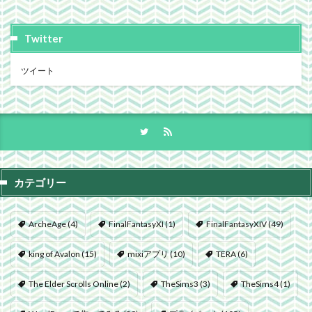
Twitter
ツイート
カテゴリー
ArcheAge
(4)
FinalFantasyXI
(1)
FinalFantasyXIV
(49)
king of Avalon
(15)
mixiアプリ
(10)
TERA
(6)
The Elder Scrolls Online
(2)
TheSims3
(3)
TheSims4
(1)