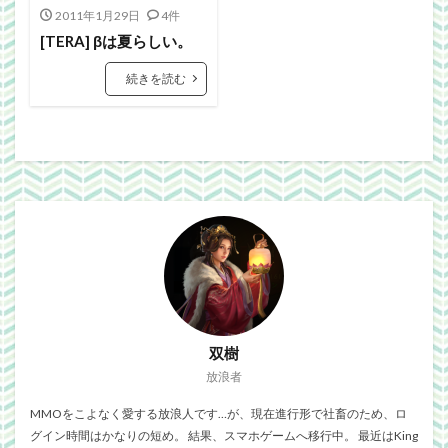
Webgraphics
wordpress
WorldNews
2011年1月29日
4件
βテスト
アンライト
サービス終了
[TERA] βは夏らしい。
ブラウザゲーム
よさこい
三國志Online
続きを読む
下ネタ注意
佐川クオリティ
動画
口蹄疫
国政
微妙
携帯
改装
日常生活
泣ける話
自作
警報
雑記
検索
双樹
放浪者
MMOをこよなく愛する放浪人です…が、現在進行形で社畜のため、ロ
グイン時間はかなりの短め。 結果、スマホゲームへ移行中。 最近はKing