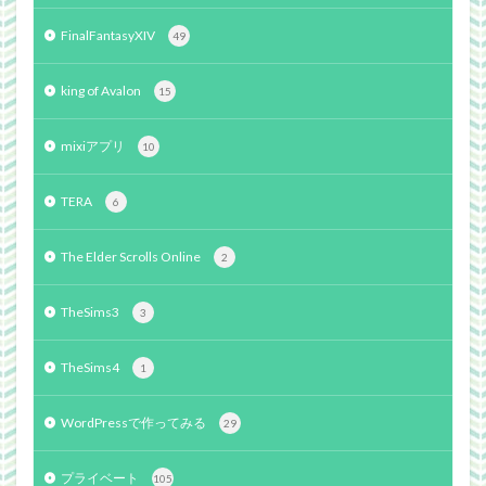
FinalFantasyXIV
49
king of Avalon
15
mixiアプリ
10
TERA
6
The Elder Scrolls Online
2
TheSims3
3
TheSims4
1
WordPressで作ってみる
29
プライベート
105