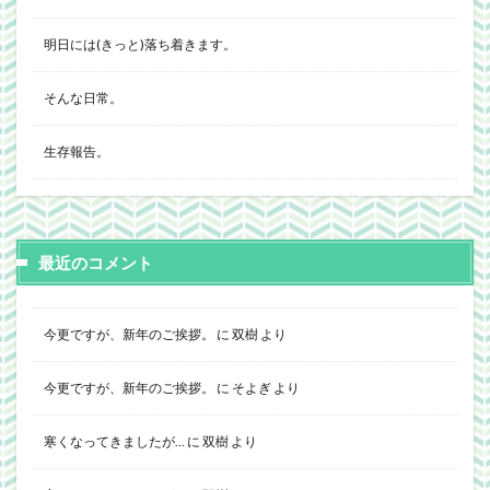
明日には(きっと)落ち着きます。
そんな日常。
生存報告。
最近のコメント
今更ですが、新年のご挨拶。
に
双樹
より
今更ですが、新年のご挨拶。
に
そよぎ
より
寒くなってきましたが…
に
双樹
より