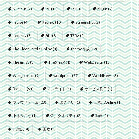
Nucleus
(2)
PC
(10)
PHP
(3)
plugin
(9)
recipe
(4)
Review
(10)
Screenshot
(2)
security
(7)
Site
(8)
TERA
(2)
The Elder ScrollsOnline
(1)
theme作成
(12)
TheSims3
(3)
TheSims4
(1)
WebDesign
(15)
Webgraphics
(9)
wordpress
(27)
WorldNews
(3)
βテスト
(51)
アンライト
(1)
サービス終了
(1)
ブラウザゲーム
(23)
よさこい
(1)
三國志Online
(1)
下ネタ注意
(1)
佐川クオリティ
(2)
動画
(5)
口蹄疫
(4)
国政
(2)