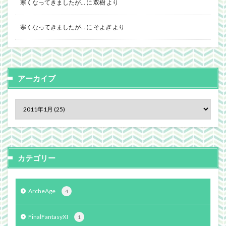
寒くなってきましたが…
に
双樹
より
寒くなってきましたが…
に
そよぎ
より
アーカイブ
カテゴリー
ArcheAge
4
FinalFantasyXI
1