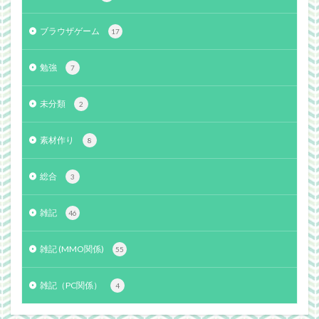
ブラウザゲーム
17
勉強
7
未分類
2
素材作り
8
総合
3
雑記
46
雑記 (MMO関係)
55
雑記（PC関係）
4