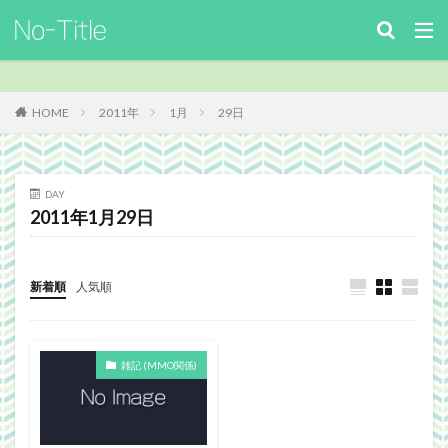
キーワード
カテゴリー
HOME
2011年
1月
29日
タグ
DAY
2011年1月29日
ArcheAge
Benchmark
download
Facebook
FF14
FinalFantasyⅪ
FinalFantasyXIV
Guild
Guildsite
ICARUSONLINE
install
新着順
人気順
king of Avalon
MHF
mixiアプリ
MMO
MO
Nucleus
PC
PHP
plugin
雑記 (MMO関係)
recipe
Review
Screenshot
security
Site
TERA
The Elder ScrollsOnline
theme作成
TheSims3
TheSims4
WebDesign