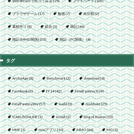
WordPressで作ってみる
(29)
プライベート
(105)
ブラウザゲーム
(17)
勉強
(7)
未分類
(2)
素材作り
(8)
総合
(3)
雑記
(46)
雑記 (MMO関係)
(55)
雑記（PC関係）
(4)
タグ
ArcheAge
(8)
Benchmark
(2)
download
(4)
Facebook
(2)
FF14
(42)
FinalFantasyⅪ
(9)
FinalFantasyXIV
(57)
Guild
(2)
Guildsite
(25)
ICARUSONLINE
(1)
install
(2)
king of Avalon
(13)
MHF
(1)
mixiアプリ
(10)
MMO
(66)
MO
(1)