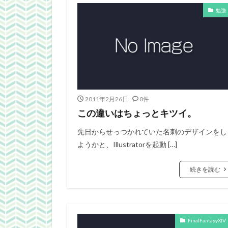
勉強
2011年2月26日
0件
この違いはちょっとキツイ。
先日からせっつかれていた名刺のデザインをし
ようかと、Illustratorを起動 […]
続きを読む
FinalFantasyXIV