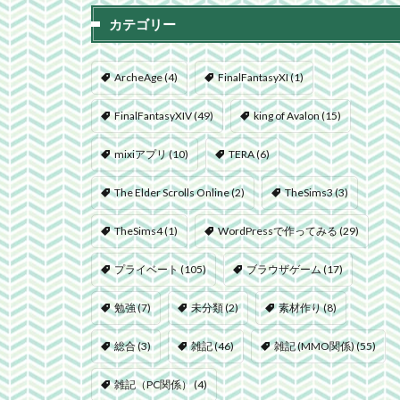
カテゴリー
ArcheAge
(4)
FinalFantasyXI
(1)
FinalFantasyXIV
(49)
king of Avalon
(15)
mixiアプリ
(10)
TERA
(6)
The Elder Scrolls Online
(2)
TheSims3
(3)
TheSims4
(1)
WordPressで作ってみる
(29)
プライベート
(105)
ブラウザゲーム
(17)
勉強
(7)
未分類
(2)
素材作り
(8)
総合
(3)
雑記
(46)
雑記 (MMO関係)
(55)
雑記（PC関係）
(4)