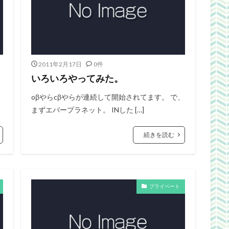
2011年2月17日
0件
いろいろやってみた。
oβやらcβやらが連続して開始されてます。 で、
まずエバープラネット。 INした […]
続きを読む
プライベート