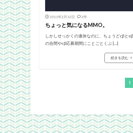
2011年2月12日
2件
ちょっと気になるMMO。
しかしせっかくの連休なのに、ちょうどcβとo
の合間やcβ応募期間にことごとくぶ […]
続きを読む
1