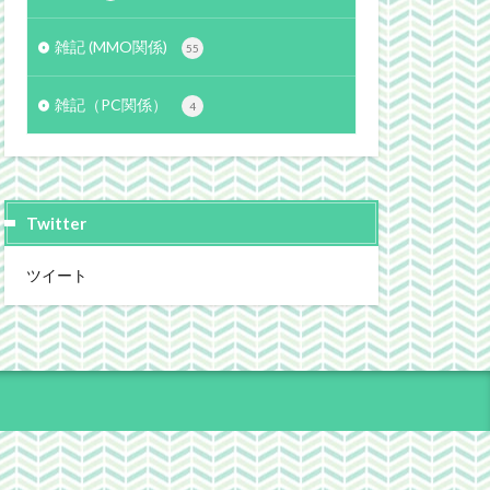
雑記 (MMO関係)
55
雑記（PC関係）
4
Twitter
ツイート