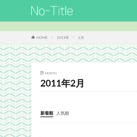
カテゴリー
HOME
2011年
2月
タグ
ArcheAge
B
Guild
Guilds
MONTH
MO
Nucleus
2011年2月
TERA
The El
Webgraphics
よさこい
三國
新着順
人気順
携帯
改装