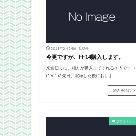
2011年2月24日
2件
今更ですが、FF14購入します。
来週辺りに、相方が購入してくれるそうです 
(*´∀｀)ﾉ 先日、喧嘩した後にお […]
続きを読む
プライベート