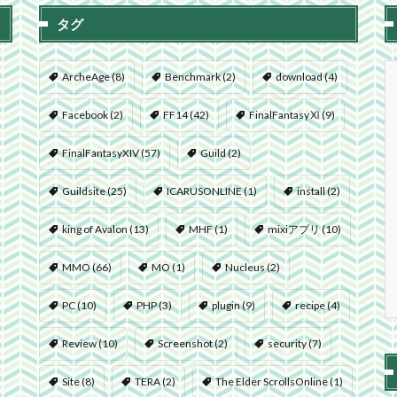
タグ
ArcheAge
(8)
Benchmark
(2)
download
(4)
Facebook
(2)
FF14
(42)
FinalFantasyⅪ
(9)
FinalFantasyXIV
(57)
Guild
(2)
Guildsite
(25)
ICARUSONLINE
(1)
install
(2)
king of Avalon
(13)
MHF
(1)
mixiアプリ
(10)
MMO
(66)
MO
(1)
Nucleus
(2)
PC
(10)
PHP
(3)
plugin
(9)
recipe
(4)
Review
(10)
Screenshot
(2)
security
(7)
Site
(8)
TERA
(2)
The Elder ScrollsOnline
(1)