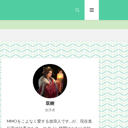
inalFantasyXIV
プリ
MMO
security
Site
gn
ブラウザゲーム
政
微妙
双樹
放浪者
MMOをこよなく愛する放浪人です…が、現在進