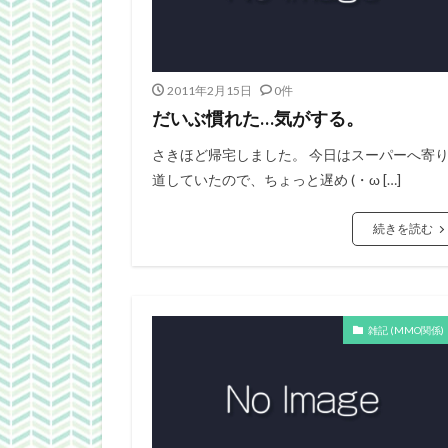
2011年2月15日
0件
だいぶ慣れた…気がする。
さきほど帰宅しました。 今日はスーパーへ寄
道していたので、ちょっと遅め (・ω […]
続きを読む
雑記 (MMO関係)