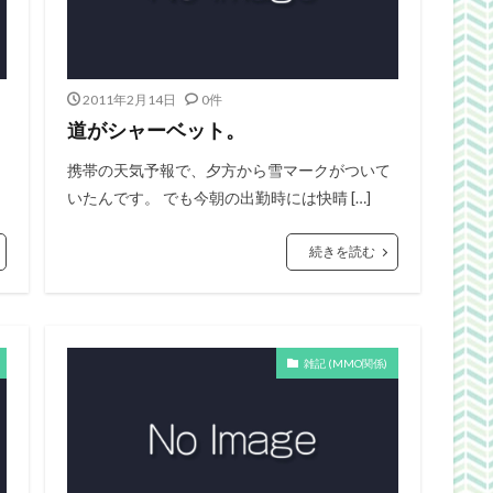
2011年2月14日
0件
道がシャーベット。
り
携帯の天気予報で、夕方から雪マークがついて
いたんです。 でも今朝の出勤時には快晴 […]
続きを読む
雑記 (MMO関係)