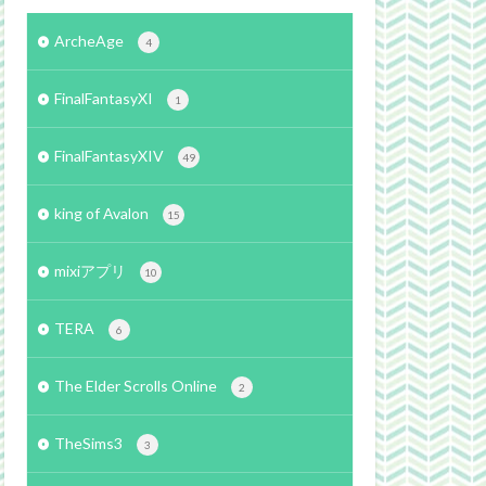
ArcheAge
4
FinalFantasyXI
1
FinalFantasyXIV
49
king of Avalon
15
mixiアプリ
10
TERA
6
The Elder Scrolls Online
2
TheSims3
3