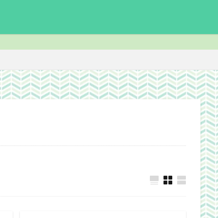
enchmark
download
Facebook
FF14
FinalFantasyⅪ
F
ite
ICARUSONLINE
install
king of Avalon
MHF
mixiア
PC
PHP
plugin
recipe
Review
Screenshot
der ScrollsOnline
theme作成
TheSims3
TheSims4
WebDesi
wordpress
WorldNews
βテスト
アンライト
サービス終了
志Online
下ネタ注意
佐川クオリティ
動画
口蹄疫
国
日常生活
泣ける話
自作
警報
雑記
検索