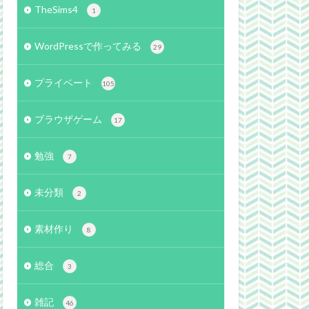
TheSims4
1
WordPressで作ってみる
29
プライベート
105
ブラウザゲーム
17
勉強
7
未分類
2
素材作り
8
総合
3
雑記
46