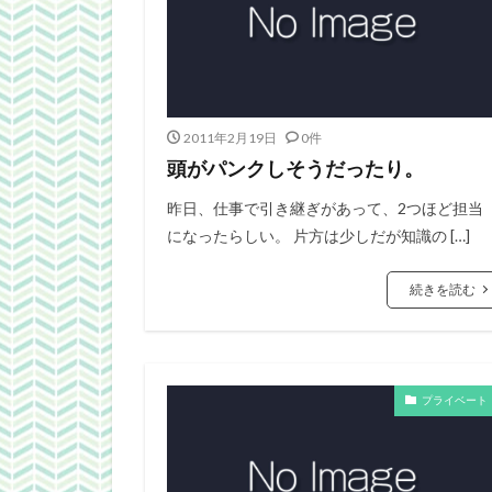
2011年2月19日
0件
頭がパンクしそうだったり。
昨日、仕事で引き継ぎがあって、2つほど担当
になったらしい。 片方は少しだが知識の […]
続きを読む
プライベート