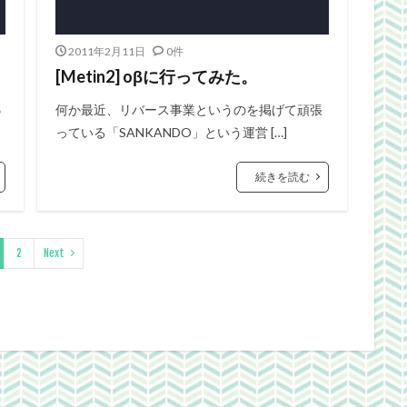
2011年2月11日
0件
[Metin2] oβに行ってみた。
β
何か最近、リバース事業というのを掲げて頑張
っている「SANKANDO」という運営 […]
続きを読む
2
Next