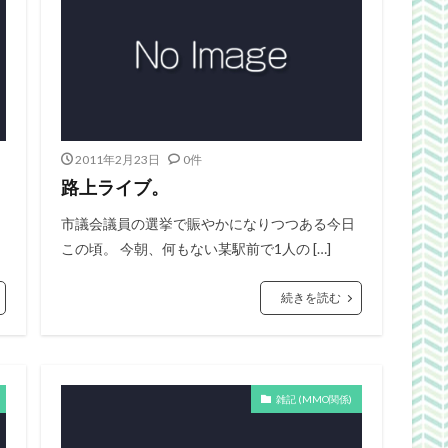
2011年2月23日
0件
路上ライブ。
ヽ
市議会議員の選挙で賑やかになりつつある今日
この頃。 今朝、何もない某駅前で1人の […]
続きを読む
雑記 (MMO関係)