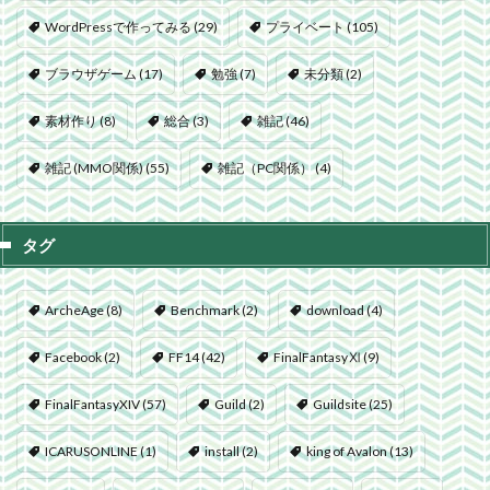
WordPressで作ってみる
(29)
プライベート
(105)
ブラウザゲーム
(17)
勉強
(7)
未分類
(2)
素材作り
(8)
総合
(3)
雑記
(46)
雑記 (MMO関係)
(55)
雑記（PC関係）
(4)
タグ
ArcheAge
(8)
Benchmark
(2)
download
(4)
Facebook
(2)
FF14
(42)
FinalFantasyⅪ
(9)
FinalFantasyXIV
(57)
Guild
(2)
Guildsite
(25)
ICARUSONLINE
(1)
install
(2)
king of Avalon
(13)