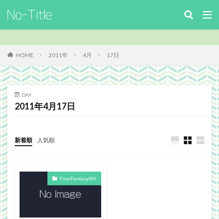
キーワード
カテゴリー
HOME
2011年
4月
17日
タグ
DAY
2011年4月17日
ArcheAge
Benchmark
download
Facebook
FF14
FinalFantasyⅪ
FinalFantasyXIV
Guild
Guildsite
ICARUSONLINE
install
新着順
人気順
king of Avalon
MHF
mixiアプリ
MMO
MO
Nucleus
PC
PHP
plugin
FinalFantasyXIV
recipe
Review
Screenshot
security
Site
TERA
The Elder ScrollsOnline
theme作成
TheSims3
TheSims4
WebDesign