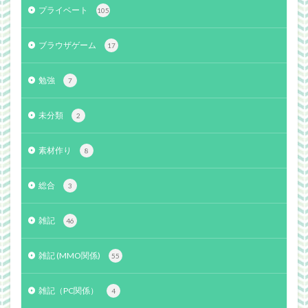
プライベート
105
ブラウザゲーム
17
勉強
7
未分類
2
素材作り
8
総合
3
雑記
46
雑記 (MMO関係)
55
雑記（PC関係）
4