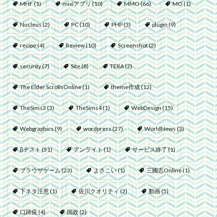
MHF
(1)
mixiアプリ
(10)
MMO
(66)
MO
(1)
Nucleus
(2)
PC
(10)
PHP
(3)
plugin
(9)
recipe
(4)
Review
(10)
Screenshot
(2)
security
(7)
Site
(8)
TERA
(2)
The Elder ScrollsOnline
(1)
theme作成
(12)
TheSims3
(3)
TheSims4
(1)
WebDesign
(15)
Webgraphics
(9)
wordpress
(27)
WorldNews
(3)
βテスト
(51)
アンライト
(1)
サービス終了
(1)
ブラウザゲーム
(23)
よさこい
(1)
三國志Online
(1)
下ネタ注意
(1)
佐川クオリティ
(2)
動画
(5)
口蹄疫
(4)
国政
(2)