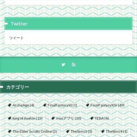
Twitter
ツイート
カテゴリー
ArcheAge
(4)
FinalFantasyXI
(1)
FinalFantasyXIV
(49)
king of Avalon
(15)
mixiアプリ
(10)
TERA
(6)
The Elder Scrolls Online
(2)
TheSims3
(3)
TheSims4
(1)