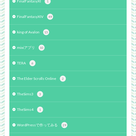
FinalFantasyXI
1
FinalFantasyXIV
49
king of Avalon
15
mixiアプリ
10
TERA
6
The Elder Scrolls Online
2
TheSims3
3
TheSims4
1
WordPressで作ってみる
29