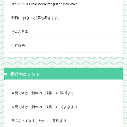
Jan,2022 JPN has been integrated into WAR.
明日には(きっと)落ち着きます。
そんな日常。
生存報告。
最近のコメント
今更ですが、新年のご挨拶。
に
双樹
より
今更ですが、新年のご挨拶。
に
そよぎ
より
寒くなってきましたが…
に
双樹
より