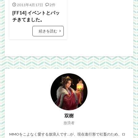
Webgraphics
wordpress
WorldNews
2011年4月17日
2件
βテスト
アンライト
サービス終了
[FF14] イベントとパッ
チきてました。
ブラウザゲーム
よさこい
三國志Online
下ネタ注意
佐川クオリティ
動画
口蹄疫
続きを読む
国政
微妙
携帯
改装
日常生活
泣ける話
自作
警報
雑記
検索
双樹
放浪者
MMOをこよなく愛する放浪人です…が、現在進行形で社畜のため、ロ