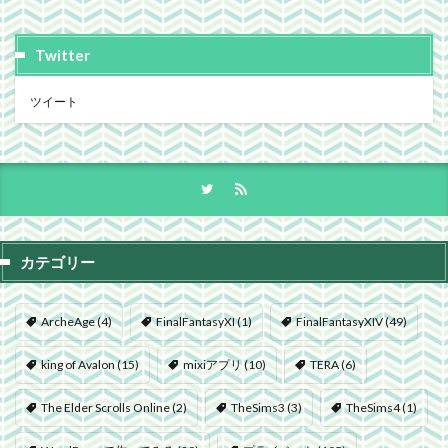
Twitter
ツイート
カテゴリー
ArcheAge
(4)
FinalFantasyXI
(1)
FinalFantasyXIV
(49)
king of Avalon
(15)
mixiアプリ
(10)
TERA
(6)
The Elder Scrolls Online
(2)
TheSims3
(3)
TheSims4
(1)