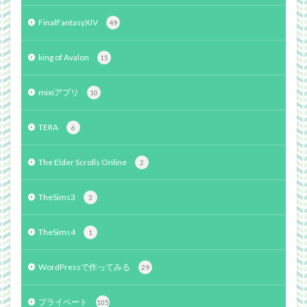
FinalFantasyXIV
49
king of Avalon
15
mixiアプリ
10
TERA
6
The Elder Scrolls Online
2
TheSims3
3
TheSims4
1
WordPressで作ってみる
29
プライベート
105