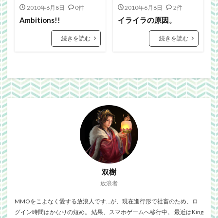
Webgraphics
wordpress
WorldNews
2010年6月8日
0件
2010年6月8日
2件
βテスト
アンライト
サービス終了
Ambitions!!
イライラの原因。
ブラウザゲーム
よさこい
三國志Online
続きを読む
続きを読む
下ネタ注意
佐川クオリティ
動画
口蹄疫
国政
微妙
携帯
改装
日常生活
泣ける話
自作
警報
雑記
検索
双樹
放浪者
MMOをこよなく愛する放浪人です…が、現在進行形で社畜のため、ロ
グイン時間はかなりの短め。 結果、スマホゲームへ移行中。 最近はKing