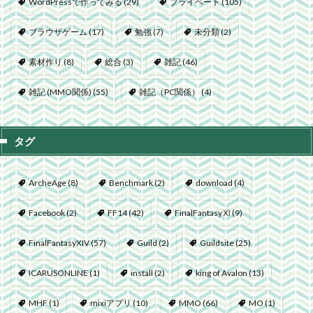
WordPressで作ってみる
(29)
プライベート
(105)
ブラウザゲーム
(17)
勉強
(7)
未分類
(2)
素材作り
(8)
総合
(3)
雑記
(46)
雑記 (MMO関係)
(55)
雑記（PC関係）
(4)
タグ
ArcheAge
(8)
Benchmark
(2)
download
(4)
Facebook
(2)
FF14
(42)
FinalFantasyⅪ
(9)
FinalFantasyXIV
(57)
Guild
(2)
Guildsite
(25)
ICARUSONLINE
(1)
install
(2)
king of Avalon
(13)
MHF
(1)
mixiアプリ
(10)
MMO
(66)
MO
(1)