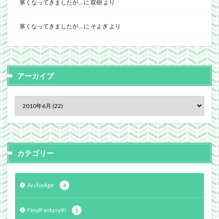
寒くなってきましたが…
に
双樹
より
寒くなってきましたが…
に
そよぎ
より
アーカイブ
カテゴリー
ArcheAge
4
FinalFantasyXI
1