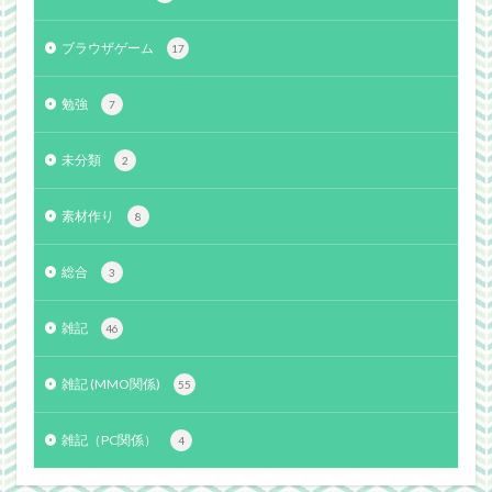
ブラウザゲーム
17
勉強
7
未分類
2
素材作り
8
総合
3
雑記
46
雑記 (MMO関係)
55
雑記（PC関係）
4