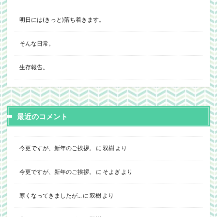
明日には(きっと)落ち着きます。
そんな日常。
生存報告。
最近のコメント
今更ですが、新年のご挨拶。
に
双樹
より
今更ですが、新年のご挨拶。
に
そよぎ
より
寒くなってきましたが…
に
双樹
より