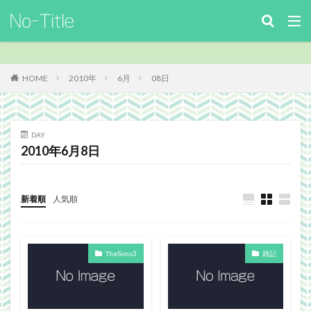
キーワード
カテゴリー
HOME
2010年
6月
08日
タグ
DAY
2010年6月8日
ArcheAge
Benchmark
download
Facebook
FF14
FinalFantasyⅪ
FinalFantasyXIV
Guild
Guildsite
ICARUSONLINE
install
新着順
人気順
king of Avalon
MHF
mixiアプリ
MMO
MO
Nucleus
PC
PHP
plugin
TheSims3
雑記
recipe
Review
Screenshot
security
Site
TERA
The Elder ScrollsOnline
theme作成
TheSims3
TheSims4
WebDesign