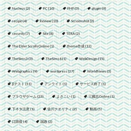
Nucleus
(2)
PC
(10)
PHP
(3)
plugin
(9)
recipe
(4)
Review
(10)
Screenshot
(2)
security
(7)
Site
(8)
TERA
(2)
The Elder ScrollsOnline
(1)
theme作成
(12)
TheSims3
(3)
TheSims4
(1)
WebDesign
(15)
Webgraphics
(9)
wordpress
(27)
WorldNews
(3)
βテスト
(51)
アンライト
(1)
サービス終了
(1)
ブラウザゲーム
(23)
よさこい
(1)
三國志Online
(1)
下ネタ注意
(1)
佐川クオリティ
(2)
動画
(5)
口蹄疫
(4)
国政
(2)