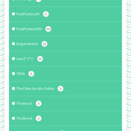
FinalFantasyXI
1
FinalFantasyXIV
49
king of Avalon
15
mixiアプリ
10
TERA
6
The Elder Scrolls Online
2
TheSims3
3
TheSims4
1