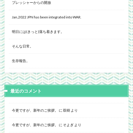
プレッシャーからの開放
Jan,2022 JPN has been integrated into WAR.
明日には(きっと)落ち着きます。
そんな日常。
生存報告。
最近のコメント
今更ですが、新年のご挨拶。
に
双樹
より
今更ですが、新年のご挨拶。
に
そよぎ
より