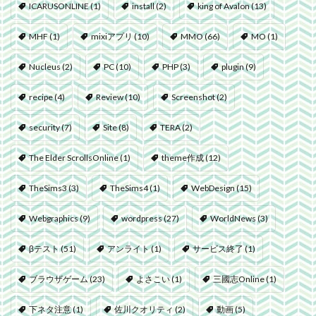
ICARUSONLINE
(1)
install
(2)
king of Avalon
(13)
MHF
(1)
mixiアプリ
(10)
MMO
(66)
MO
(1)
Nucleus
(2)
PC
(10)
PHP
(3)
plugin
(9)
recipe
(4)
Review
(10)
Screenshot
(2)
security
(7)
Site
(8)
TERA
(2)
The Elder ScrollsOnline
(1)
theme作成
(12)
TheSims3
(3)
TheSims4
(1)
WebDesign
(15)
Webgraphics
(9)
wordpress
(27)
WorldNews
(3)
βテスト
(51)
アンライト
(1)
サービス終了
(1)
ブラウザゲーム
(23)
よさこい
(1)
三國志Online
(1)
下ネタ注意
(1)
佐川クオリティ
(2)
動画
(5)