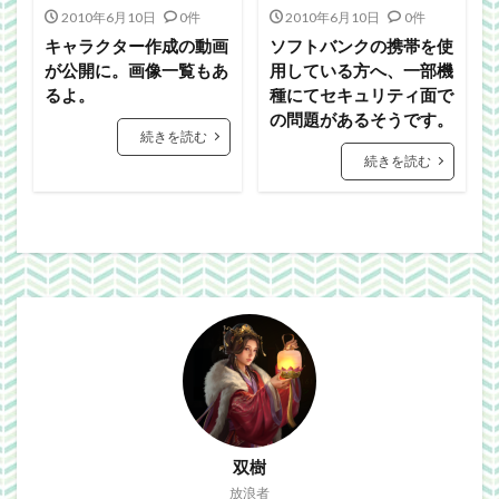
Webgraphics
wordpress
WorldNews
2010年6月10日
0件
2010年6月10日
0件
βテスト
アンライト
サービス終了
キャラクター作成の動画
ソフトバンクの携帯を使
が公開に。画像一覧もあ
用している方へ、一部機
ブラウザゲーム
よさこい
三國志Online
るよ。
種にてセキュリティ面で
下ネタ注意
佐川クオリティ
動画
口蹄疫
の問題があるそうです。
続きを読む
国政
微妙
携帯
改装
日常生活
続きを読む
泣ける話
自作
警報
雑記
検索
双樹
放浪者