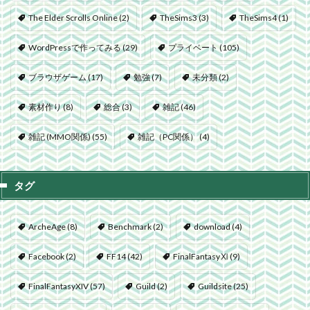
The Elder Scrolls Online
(2)
TheSims3
(3)
TheSims4
(1)
WordPressで作ってみる
(29)
プライベート
(105)
ブラウザゲーム
(17)
勉強
(7)
未分類
(2)
素材作り
(8)
総合
(3)
雑記
(46)
雑記 (MMO関係)
(55)
雑記（PC関係）
(4)
タグ
ArcheAge
(8)
Benchmark
(2)
download
(4)
Facebook
(2)
FF14
(42)
FinalFantasyⅪ
(9)
FinalFantasyXIV
(57)
Guild
(2)
Guildsite
(25)