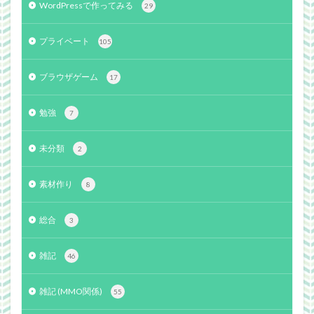
WordPressで作ってみる
29
プライベート
105
ブラウザゲーム
17
勉強
7
未分類
2
素材作り
8
総合
3
雑記
46
雑記 (MMO関係)
55