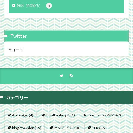
雑記（PC関係）
4
Twitter
ツイート
カテゴリー
ArcheAge
(4)
FinalFantasyXI
(1)
FinalFantasyXIV
(49)
king of Avalon
(15)
mixiアプリ
(10)
TERA
(6)