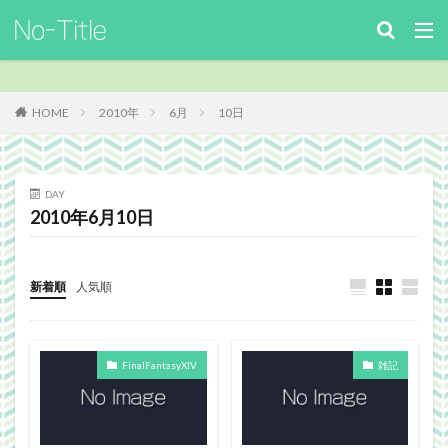
キーワード
カテゴリー
HOME
2010年
6月
10日
タグ
DAY
2010年6月10日
ArcheAge
Benchmark
download
Facebook
FF14
FinalFantasyⅪ
FinalFantasyXIV
Guild
Guildsite
ICARUSONLINE
install
新着順
人気順
king of Avalon
MHF
mixiアプリ
MMO
MO
Nucleus
PC
PHP
plugin
FinalFantasyXIV
雑記
recipe
Review
Screenshot
security
Site
TERA
The Elder ScrollsOnline
theme作成
TheSims3
TheSims4
WebDesign