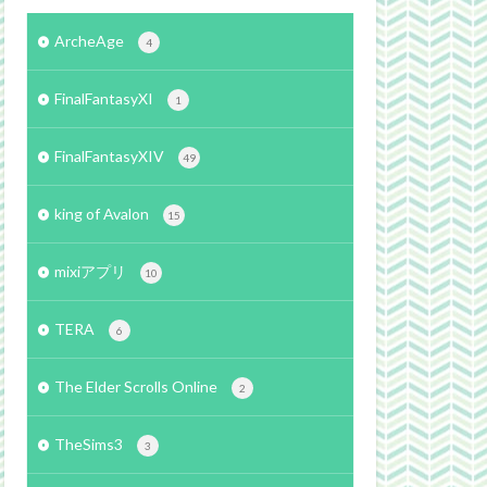
ArcheAge
4
FinalFantasyXI
1
FinalFantasyXIV
49
king of Avalon
15
mixiアプリ
10
TERA
6
The Elder Scrolls Online
2
TheSims3
3