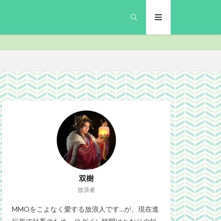
inalFantasyXIV
プリ
MMO
security
Site
gn
ブラウザゲーム
政
微妙
双樹
放浪者
MMOをこよなく愛する放浪人です…が、現在進