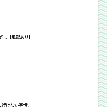
日
が…。[追記あり]
に行けない事情。