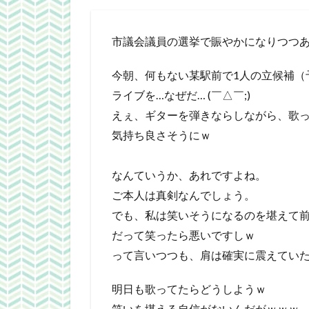
市議会議員の選挙で賑やかになりつつ
今朝、何もない某駅前で1人の立候補（
ライブを…なぜだ… (￣△￣;)
えぇ、ギターを弾きならしながら、歌
気持ち良さそうにｗ
なんていうか、あれですよね。
ご本人は真剣なんでしょう。
でも、私は笑いそうになるのを堪えて
だって笑ったら悪いですしｗ
って言いつつも、肩は確実に震えてい
明日も歌ってたらどうしようｗ
笑いを堪える自信がないんだがｗｗｗ