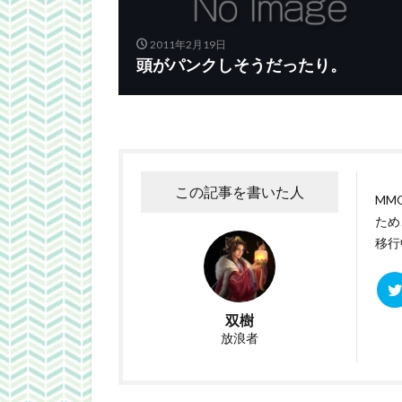
2011年2月19日
頭がパンクしそうだったり。
この記事を書いた人
MM
ため
移行中
双樹
放浪者