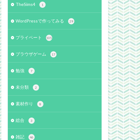
TheSims4
1
WordPressで作ってみる
29
プライベート
105
ブラウザゲーム
17
勉強
7
未分類
2
素材作り
8
総合
3
雑記
46