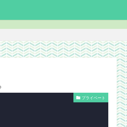
enchmark
download
Facebook
FF14
FinalFantasyⅪ
F
ite
ICARUSONLINE
install
king of Avalon
MHF
mixiア
PC
PHP
plugin
recipe
Review
Screenshot
der ScrollsOnline
theme作成
TheSims3
TheSims4
WebDesi
件
wordpress
WorldNews
βテスト
アンライト
サービス終了
プライベート
志Online
下ネタ注意
佐川クオリティ
動画
口蹄疫
国
日常生活
泣ける話
自作
警報
雑記
検索