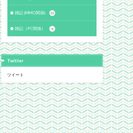
雑記 (MMO関係)
55
雑記（PC関係）
4
Twitter
ツイート