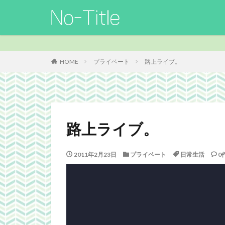
カテゴリー
HOME
プライベート
路上ライブ。
タグ
ArcheAge
B
Guild
Guilds
路上ライブ。
MO
Nucleus
TERA
The El
2011年2月23日
プライベート
日常生活
0
Webgraphics
よさこい
三國
携帯
改装