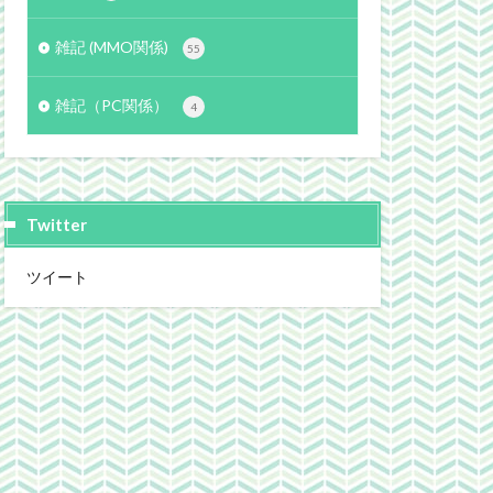
雑記 (MMO関係)
55
雑記（PC関係）
4
Twitter
ツイート