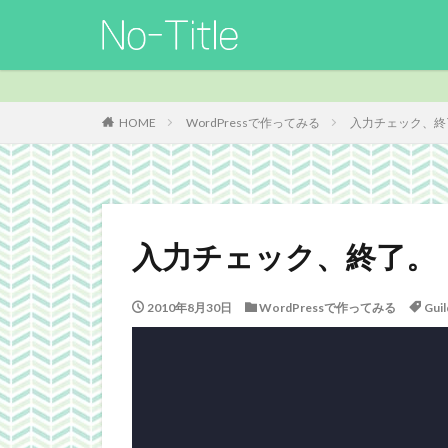
カテゴリー
HOME
WordPressで作ってみる
入力チェック、終
タグ
ArcheAge
B
Guild
Guilds
入力チェック、終了。
MO
Nucleus
TERA
The El
2010年8月30日
WordPressで作ってみる
Guil
Webgraphics
よさこい
三國
携帯
改装