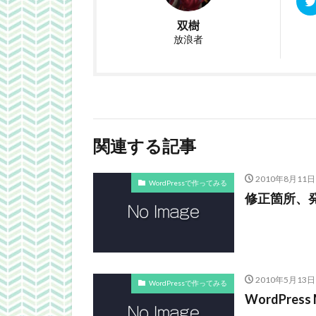
双樹
放浪者
関連する記事
2010年8月11日
WordPressで作ってみる
修正箇所、
2010年5月13日
WordPressで作ってみる
WordPre