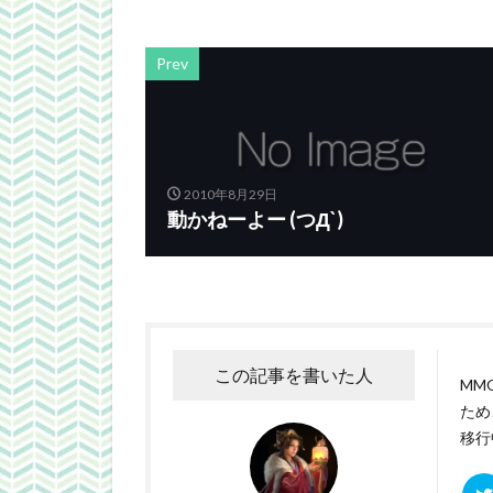
Prev
2010年8月29日
動かねーよー (つД`)
この記事を書いた人
MM
ため
移行中