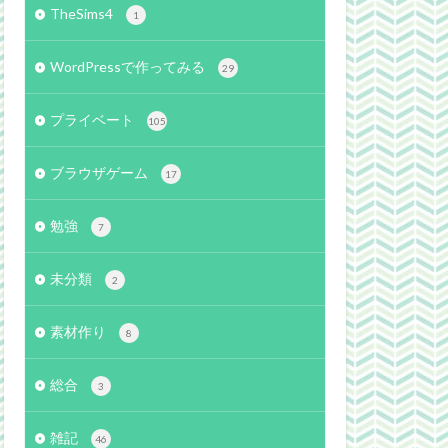
TheSims4
1
WordPressで作ってみる
29
プライベート
105
ブラウザゲーム
17
勉強
7
未分類
2
素材作り
8
総合
3
雑記
46