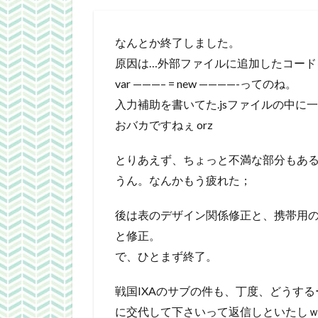
なんとか終了しました。
原因は…外部ファイルに追加したコードを
var ———– = new ————-ってのね。
入力補助を書いてた.jsファイルの中に
おバカですねぇ orz
とりあえず、ちょっと不満な部分もあ
うん。なんかもう疲れた；
後は表のデザイン関係修正と、携帯用
と修正。
で、ひとまず終了。
戦国IXAのサブの件も、丁度、どうす
に交代して下さいって返信しといたし