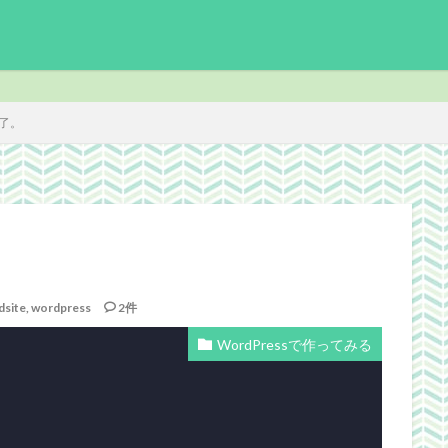
了。
enchmark
download
Facebook
FF14
FinalFantasyⅪ
F
ite
ICARUSONLINE
install
king of Avalon
MHF
mixiア
PC
PHP
plugin
recipe
Review
Screenshot
der ScrollsOnline
theme作成
TheSims3
TheSims4
WebDesi
dsite
,
wordpress
2件
wordpress
WorldNews
βテスト
アンライト
サービス終了
WordPressで作ってみる
志Online
下ネタ注意
佐川クオリティ
動画
口蹄疫
国
日常生活
泣ける話
自作
警報
雑記
検索