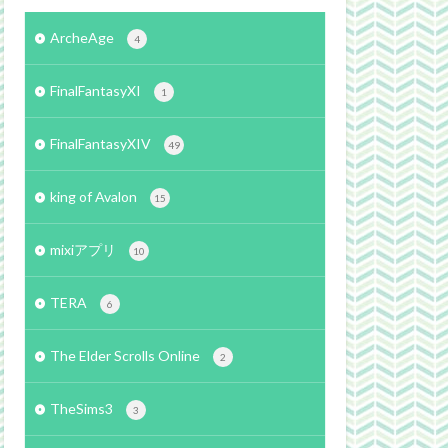
ArcheAge
4
FinalFantasyXI
1
FinalFantasyXIV
49
king of Avalon
15
mixiアプリ
10
TERA
6
The Elder Scrolls Online
2
TheSims3
3