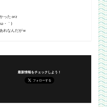
った orz
ω・｀)
あれなんだがｗ
最新情報をチェックしよう！