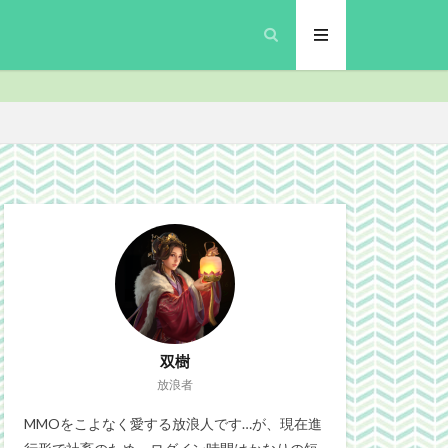
inalFantasyXIV
プリ
MMO
security
Site
gn
ブラウザゲーム
政
微妙
双樹
放浪者
MMOをこよなく愛する放浪人です…が、現在進