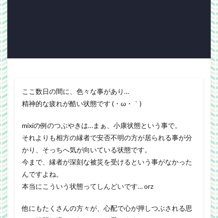
Webgraphics
wordpress
WorldNews
βテスト
アンライト
サービス終了
ブラウザゲーム
よさこい
三國志Online
下ネタ注意
佐川クオリティ
動画
口蹄疫
国政
微妙
携帯
改装
日常生活
泣ける話
自作
警報
雑記
ここ数日の間に、色々な事があり…
精神的な疲れが酷い状態です (・ω・｀)
検索
mixiの例のつぶやきは…まぁ、小康状態という事で。
それよりも相方の縁者で安否不明の方が居られる事が分
かり、そっちへ気が向いている状態です。
今まで、縁者が深刻な被災を受けるという事がなかった
んですよね。
本当にこういう状態ってしんどいです… orz
他にもたくさんの方々が、心配で心が押しつぶされる思