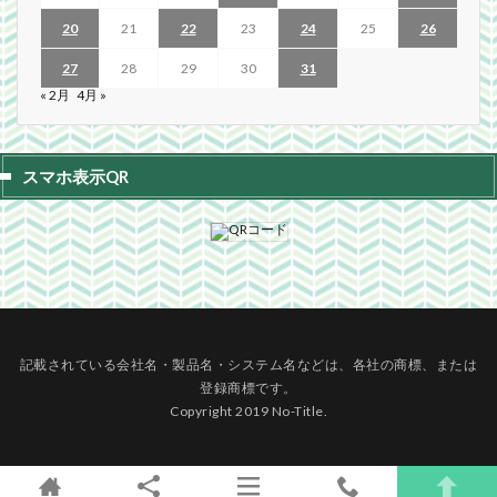
20
21
22
23
24
25
26
27
28
29
30
31
« 2月
4月 »
スマホ表示QR
記載されている会社名・製品名・システム名などは、各社の商標、または
登録商標です。
Copyright 2019 No-Title.