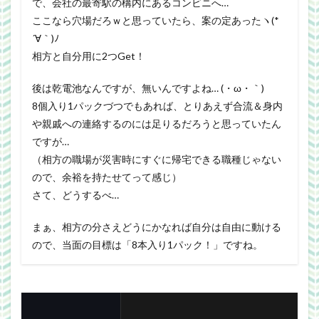
で、会社の最寄駅の構内にあるコンビニへ…
ここなら穴場だろｗと思っていたら、案の定あったヽ(*
´∀｀)ﾉ
相方と自分用に2つGet！
後は乾電池なんですが、無いんですよね… (・ω・｀)
8個入り1パックづつでもあれば、とりあえず合流＆身内
や親戚への連絡するのには足りるだろうと思っていたん
ですが…
（相方の職場が災害時にすぐに帰宅できる職種じゃない
ので、余裕を持たせてって感じ）
さて、どうするべ…
まぁ、相方の分さえどうにかなれば自分は自由に動ける
ので、当面の目標は「8本入り1パック！」ですね。