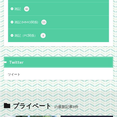
雑記
46
雑記 (MMO関係)
55
雑記（PC関係）
4
Twitter
ツイート
プライベート
の最新記事8件