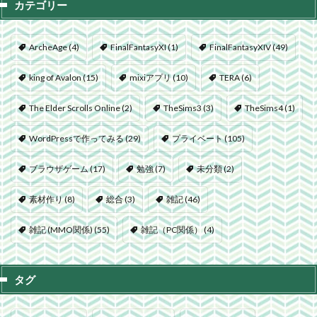
カテゴリー
ArcheAge
(4)
FinalFantasyXI
(1)
FinalFantasyXIV
(49)
king of Avalon
(15)
mixiアプリ
(10)
TERA
(6)
The Elder Scrolls Online
(2)
TheSims3
(3)
TheSims4
(1)
WordPressで作ってみる
(29)
プライベート
(105)
ブラウザゲーム
(17)
勉強
(7)
未分類
(2)
素材作り
(8)
総合
(3)
雑記
(46)
雑記 (MMO関係)
(55)
雑記（PC関係）
(4)
タグ