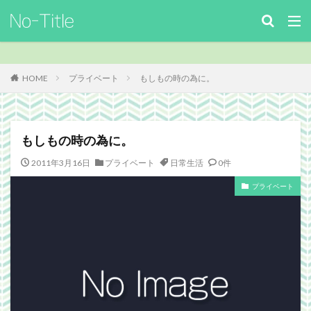
キーワード
カテゴリー
HOME
プライベート
もしもの時の為に。
タグ
もしもの時の為に。
ArcheAge
Benchmark
download
Facebook
2011年3月16日
プライベート
日常生活
0件
FF14
FinalFantasyⅪ
FinalFantasyXIV
Guild
プライベート
Guildsite
ICARUSONLINE
install
king of Avalon
MHF
mixiアプリ
MMO
MO
Nucleus
PC
PHP
plugin
recipe
Review
Screenshot
security
Site
TERA
The Elder ScrollsOnline
theme作成
TheSims3
TheSims4
WebDesign