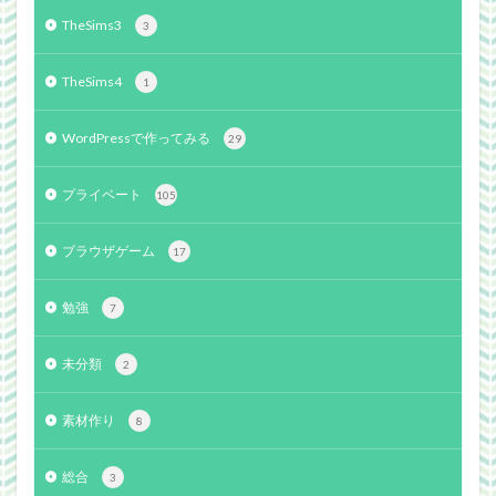
TheSims3
3
TheSims4
1
WordPressで作ってみる
29
プライベート
105
ブラウザゲーム
17
勉強
7
未分類
2
素材作り
8
総合
3