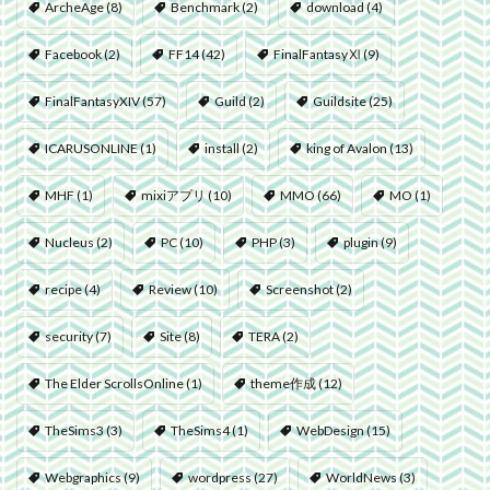
ArcheAge
(8)
Benchmark
(2)
download
(4)
Facebook
(2)
FF14
(42)
FinalFantasyⅪ
(9)
FinalFantasyXIV
(57)
Guild
(2)
Guildsite
(25)
ICARUSONLINE
(1)
install
(2)
king of Avalon
(13)
MHF
(1)
mixiアプリ
(10)
MMO
(66)
MO
(1)
Nucleus
(2)
PC
(10)
PHP
(3)
plugin
(9)
recipe
(4)
Review
(10)
Screenshot
(2)
security
(7)
Site
(8)
TERA
(2)
The Elder ScrollsOnline
(1)
theme作成
(12)
TheSims3
(3)
TheSims4
(1)
WebDesign
(15)
Webgraphics
(9)
wordpress
(27)
WorldNews
(3)