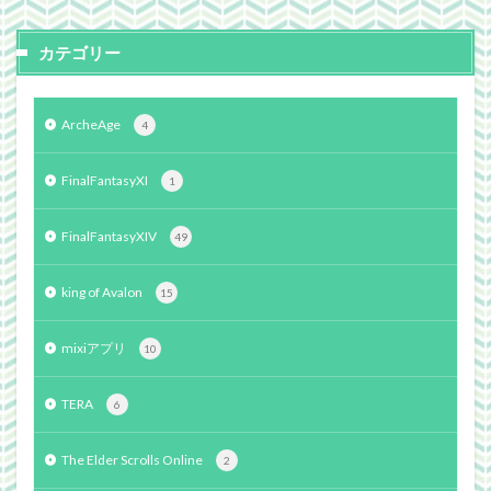
カテゴリー
ArcheAge
4
FinalFantasyXI
1
FinalFantasyXIV
49
king of Avalon
15
mixiアプリ
10
TERA
6
The Elder Scrolls Online
2