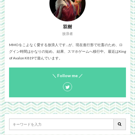
双樹
放浪者
MMOをこよなく愛する放浪人です…が、現在進行形で社畜のため、ロ
グイン時間はかなりの短め。 結果、スマホゲームへ移行中。 最近はKing
of Avalon K819で遊んでいます。
＼ Follow me ／