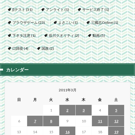
βテスト
(51)
アンライト
(1)
サービス終了
(1)
ブラウザゲーム
(23)
よさこい
(1)
三國志Online
(1)
下ネタ注意
(1)
佐川クオリティ
(2)
動画
(5)
口蹄疫
(4)
国政
(2)
カレンダー
2011年3月
日
月
火
水
木
金
土
1
2
3
4
5
6
7
8
9
10
11
12
13
14
15
16
17
18
19