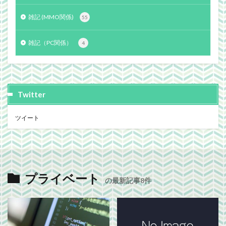
雑記 (MMO関係)
55
雑記（PC関係）
4
Twitter
ツイート
プライベート
の最新記事8件