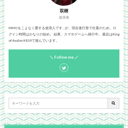
双樹
放浪者
MMOをこよなく愛する放浪人です…が、現在進行形で社畜のため、ロ
グイン時間はかなりの短め。 結果、スマホゲームへ移行中。 最近はKing
of Avalon K819で遊んでいます。
＼ Follow me ／