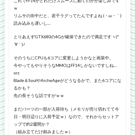
これでFF14がどれだけスムーズに動くのかが楽しみです
ｗ
リムサの街中だと、若干ラグってたんですよね (・ω・｀)
読み込みも遅いし…
とりあえずGTX680の4Gが確保できたので満足ですヽ(*
´∀｀)ﾉ
そのうちにCPUも6コアに変更しようかなと画策中。
今やってもやりそうなMMOはFF14しかないですしね…
orz
Blade＆SoulやArcheAgeがどうなるかで、また6コアにな
るかも？
先の長そうな話ですがｗｗ
まだパーツの一部が入荷待ち（メモリが売り切れてて今
日・明日辺りに入荷予定ｗ）なので、それからセットア
ップで約2週間か？
（組み立てだけ頼みましたｗ）