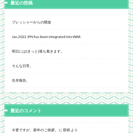
最近の投稿
プレッシャーからの開放
Jan,2022 JPN has been integrated into WAR.
明日には(きっと)落ち着きます。
そんな日常。
生存報告。
最近のコメント
今更ですが、新年のご挨拶。
に
双樹
より