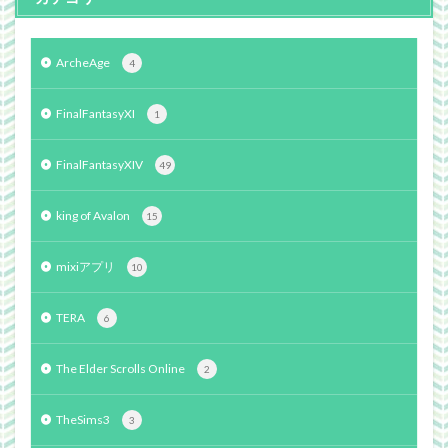
ArcheAge
4
FinalFantasyXI
1
FinalFantasyXIV
49
king of Avalon
15
mixiアプリ
10
TERA
6
The Elder Scrolls Online
2
TheSims3
3