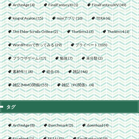
ArcheAge
(4)
FinalFantasyXI
(1)
FinalFantasyXIV
(49)
king of Avalon
(15)
mixiアプリ
(10)
TERA
(6)
The Elder Scrolls Online
(2)
TheSims3
(3)
TheSims4
(1)
WordPressで作ってみる
(29)
プライベート
(105)
ブラウザゲーム
(17)
勉強
(7)
未分類
(2)
素材作り
(8)
総合
(3)
雑記
(46)
雑記 (MMO関係)
(55)
雑記（PC関係）
(4)
タグ
ArcheAge
(8)
Benchmark
(2)
download
(4)
Facebook
(2)
FF14
(42)
FinalFantasyⅪ
(9)