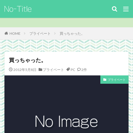
キーワード
カテゴリー
HOME
プライベート
買っちゃった。
タグ
買っちゃった。
ArcheAge
Benchmark
download
Facebook
2012年5月8日
プライベート
PC
2件
FF14
FinalFantasyⅪ
FinalFantasyXIV
Guild
プライベート
Guildsite
ICARUSONLINE
install
king of Avalon
MHF
mixiアプリ
MMO
MO
Nucleus
PC
PHP
plugin
recipe
Review
Screenshot
security
Site
TERA
The Elder ScrollsOnline
theme作成
TheSims3
TheSims4
WebDesign