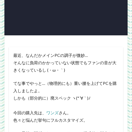
Webgraphics
wordpress
WorldNews
βテスト
アンライト
サービス終了
ブラウザゲーム
よさこい
三國志Online
下ネタ注意
佐川クオリティ
動画
口蹄疫
国政
微妙
携帯
改装
日常生活
泣ける話
自作
警報
雑記
最近、なんだかメインPCの調子が微妙…
そんなに負荷のかかっていない状態でもファンの音が大
検索
きくなっているし (・ω・｀)
てな事でやっと…（物理的にも）重い腰を上げてPCを購
入しましたよ。
しかも（部分的に）廃スペック ヽ(*´∀｀)ﾉ
今回の購入先は、
ワンズ
さん。
色々と悩んだ挙句にフルカスタマイズ。