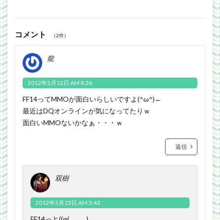
コメント
（2件）
龍
2012年5月12日 AM 8:36
FF14ってMMOが面白いらしいですよ(^ω^)←
最近はDQオンラインが気になってたりｗ
面白いMMOないかなぁ・・・ｗ
返信
双樹
2012年5月15日 AM 5:43
FF14っと((φ(．．｡)