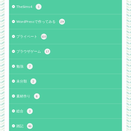
TheSims4
1
WordPressで作ってみる
29
プライベート
105
ブラウザゲーム
17
勉強
7
未分類
2
素材作り
8
総合
3
雑記
46