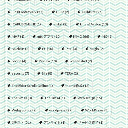
FinalFantasyXIV
(57)
Guild
(2)
Guildsite
(25)
ICARUSONLINE
(1)
install
(2)
king of Avalon
(13)
MHF
(1)
mixiアプリ
(10)
MMO
(66)
MO
(1)
Nucleus
(2)
PC
(10)
PHP
(3)
plugin
(9)
recipe
(4)
Review
(10)
Screenshot
(2)
security
(7)
Site
(8)
TERA
(2)
The Elder ScrollsOnline
(1)
theme作成
(12)
TheSims3
(3)
TheSims4
(1)
WebDesign
(15)
Webgraphics
(9)
wordpress
(27)
WorldNews
(3)
βテスト
(51)
アンライト
(1)
サービス終了
(1)