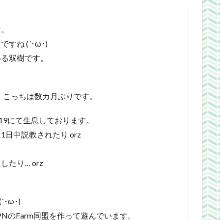
す。
ね (´･ω･)
いる双樹です。
が、こっちは数カ月ぶりです。
今もK819にて生息しております。
日中説教されたり orz
たり… orz
･ω･)
NのFarm同盟を作って遊んでいます。