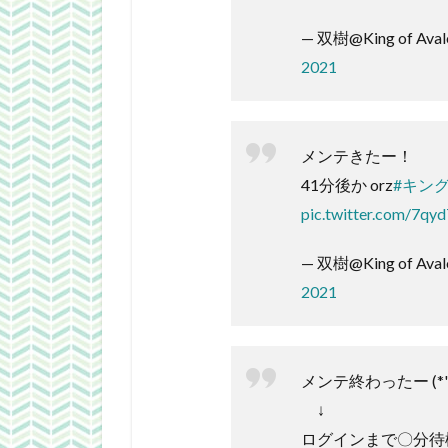
— 双樹@King of Aval
2021
メンテきたー！
41分後か orz
#キン
pic.twitter.com/7qyd
— 双樹@King of Aval
2021
メンテ終わったー (*'ω
↓
ログインまで〇分待