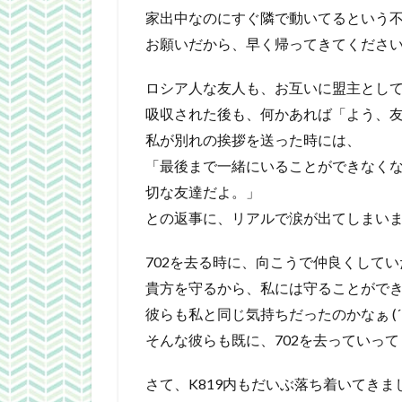
家出中なのにすぐ隣で動いてるという
お願いだから、早く帰ってきてください ( ﾉД
ロシア人な友人も、お互いに盟主とし
吸収された後も、何かあれば「よう、
私が別れの挨拶を送った時には、
「最後まで一緒にいることができなく
切な友達だよ。」
との返事に、リアルで涙が出てしまい
702を去る時に、向こうで仲良くして
貴方を守るから、私には守ることができ
彼らも私と同じ気持ちだったのかなぁ (´･
そんな彼らも既に、702を去っていっ
さて、K819内もだいぶ落ち着いてきま