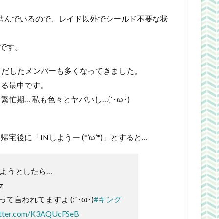
。
盟を結んでいるので、レイド以外でシールド不要な状
一です。
育てだしたメンバーも多くなってきました。
いる最中です。
期… 私も色々とヤバいし…(´･ω･)
後に「INしようー (*’ω’*)」とすると…
しようとしたら…
z
言われてますよ (;´･ω･)
#キング
witter.com/K3AQUcFSeB