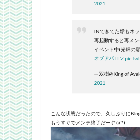
2021
INできてた垢もネ
再起動すると再メンテ 
イベント中(光輝の願いご
オブアバロン
pic.t
— 双樹@King of Aval
2021
こんな状態だったので、久しぶりにBlo
もうすぐでメンテ終了だー (*’ω’*)