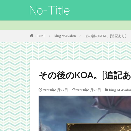
カテゴリー
HOME
king of Avalon
その後のKOA。[追記あり]
タグ
ArcheAge
B
Guild
Guilds
その後のKOA。[追記あ
MO
Nucleus
TERA
The El
2021年1月27日
2021年1月28日
king of Avalo
Webgraphics
よさこい
三國
携帯
改装