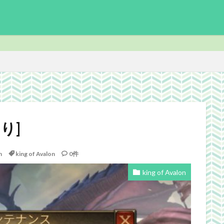
enchmark
download
Facebook
FF14
FinalFantasyⅪ
F
ite
ICARUSONLINE
install
king of Avalon
MHF
mixiア
り]
PC
PHP
plugin
recipe
Review
Screenshot
der ScrollsOnline
theme作成
TheSims3
TheSims4
WebDesi
n
king of Avalon
0件
wordpress
WorldNews
βテスト
アンライト
サービス終了
king of Avalon
志Online
下ネタ注意
佐川クオリティ
動画
口蹄疫
国
日常生活
泣ける話
自作
警報
雑記
検索