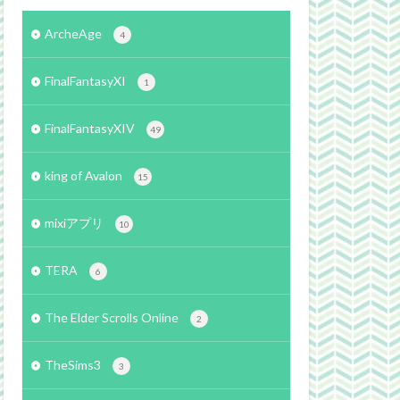
ArcheAge
4
FinalFantasyXI
1
FinalFantasyXIV
49
king of Avalon
15
mixiアプリ
10
TERA
6
The Elder Scrolls Online
2
TheSims3
3