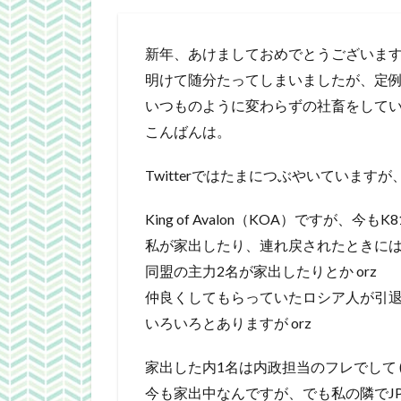
新年、あけましておめでとうございま
明けて随分たってしまいましたが、定例です
いつものように変わらずの社畜をして
こんばんは。
Twitterではたまにつぶやいています
King of Avalon（KOA）ですが、
私が家出したり、連れ戻されたときには1
同盟の主力2名が家出したりとか orz
仲良くしてもらっていたロシア人が引退し
いろいろとありますが orz
家出した内1名は内政担当のフレでして (´
今も家出中なんですが、でも私の隣でJP