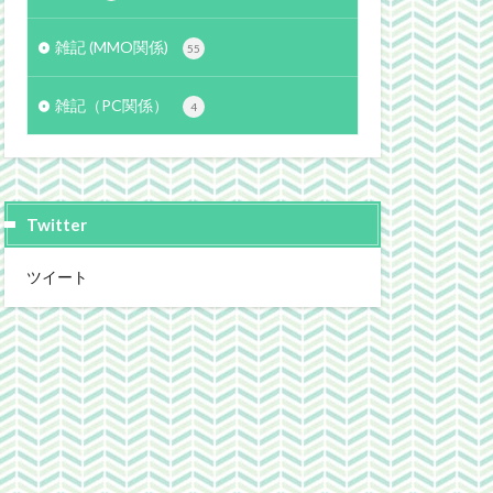
雑記 (MMO関係)
55
雑記（PC関係）
4
Twitter
ツイート