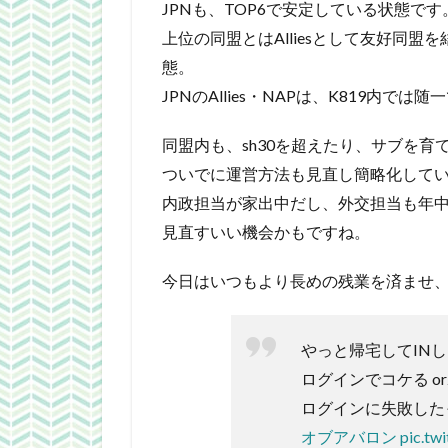
JPNも、TOP6で安定している状態です
上位の同盟とはAlliesとして友好同
態。
JPNのAllies・NAPは、K819内では随
同盟内も、sh30を超えたり、サブを
ついでに運営方法も見直し簡略化して
内政担当が家出中だし、外交担当も年中繁忙
見直すいい機会かもですね。
今日はいつもより長めの残業を済ませ、帰宅
やっと帰宅してIN
ログインでコケる or
ログインに失敗したって
オブアバロン
pic.t