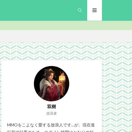
inalFantasyXIV
プリ
MMO
security
Site
gn
ブラウザゲーム
政
微妙
双樹
放浪者
MMOをこよなく愛する放浪人です…が、現在進