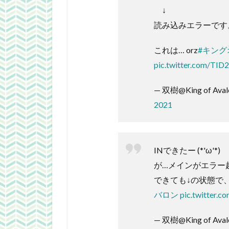
↓
読み込みエラーです
これは… orz
#キン
pic.twitter.com/TI
— 双樹@King of Aval
2021
INできたー (*'ω'*)
が…メインがエラー
できても↓の状態で、
バロン
pic.twitter.
— 双樹@King of Aval