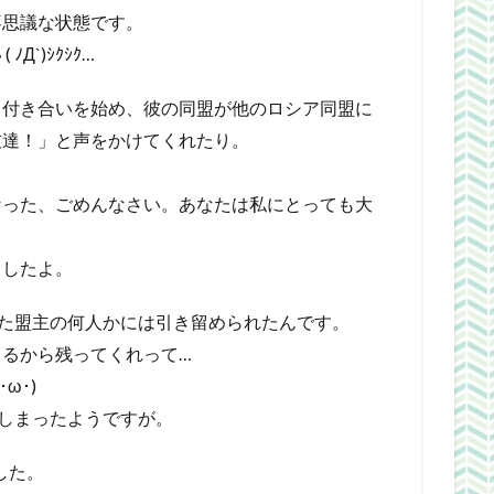
不思議な状態です。
`)ｼｸｼｸ…
て付き合いを始め、彼の同盟が他のロシア同盟に
友達！」と声をかけてくれたり。
なった、ごめんなさい。あなたは私にとっても大
ましたよ。
いた盟主の何人かには引き留められたんです。
るから残ってくれって…
ω･)
てしまったようですが。
した。