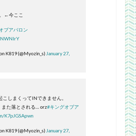
。←今ここ
グオブアバロン
D2NWNIrY
on K819 (@Myozin_s)
January 27,
起こしまくってINできません。
また落とされる… orz
#キングオブア
com/K7pJGSApwn
on K819 (@Myozin_s)
January 27,