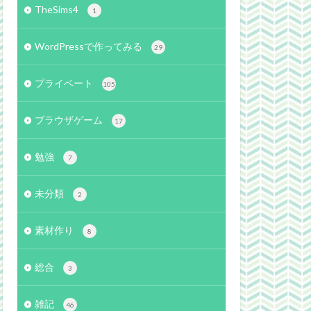
TheSims4
1
WordPressで作ってみる
29
プライベート
105
ブラウザゲーム
17
勉強
7
未分類
2
素材作り
8
総合
3
雑記
46