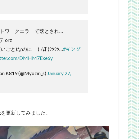
ットワークエラーで落とされ…
orz
と)なのにー ( ﾉД`)ｼｸｼｸ…
#キング
witter.com/DMHM7Exe6y
on K819 (@Myozin_s)
January 27,
gを更新してみました。