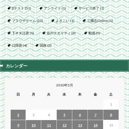
βテスト
(51)
アンライト
(1)
サービス終了
(1)
ブラウザゲーム
(23)
よさこい
(1)
三國志Online
(1)
下ネタ注意
(1)
佐川クオリティ
(2)
動画
(5)
口蹄疫
(4)
国政
(2)
カレンダー
2010年5月
日
月
火
水
木
金
土
1
2
3
4
5
6
7
8
9
10
11
12
13
14
15