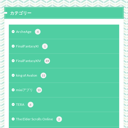
カテゴリー
ArcheAge
4
FinalFantasyXI
1
FinalFantasyXIV
49
king of Avalon
15
mixiアプリ
10
TERA
6
The Elder Scrolls Online
2