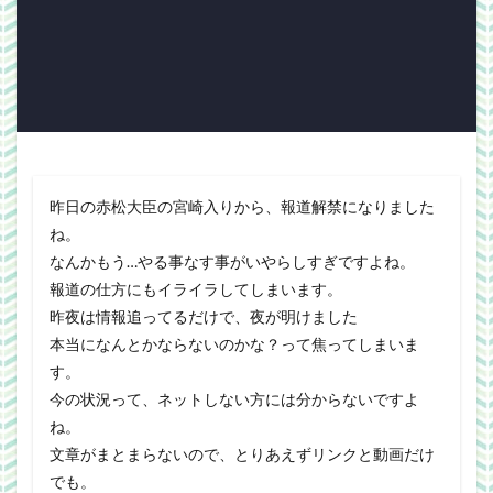
WorldNews
βテスト
アンライト
サービス終了
ブラウザゲーム
よさこい
三國志Online
下ネタ注意
佐川クオリティ
動画
口蹄疫
国政
微妙
携帯
改装
日常生活
泣ける話
自作
警報
雑記
検索
昨日の赤松大臣の宮崎入りから、報道解禁になりました
ね。
なんかもう…やる事なす事がいやらしすぎですよね。
報道の仕方にもイライラしてしまいます。
昨夜は情報追ってるだけで、夜が明けました
本当になんとかならないのかな？って焦ってしまいま
す。
今の状況って、ネットしない方には分からないですよ
ね。
文章がまとまらないので、とりあえずリンクと動画だけ
でも。