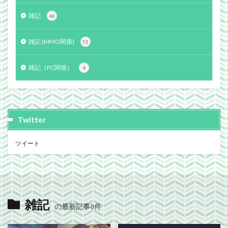
雑記
46
雑記 (MMO関係)
55
雑記（PC関係）
4
Twitter
ツイート
雑記
の最新記事8件