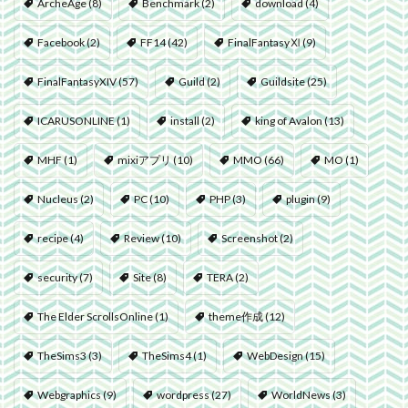
ArcheAge
(8)
Benchmark
(2)
download
(4)
Facebook
(2)
FF14
(42)
FinalFantasyⅪ
(9)
FinalFantasyXIV
(57)
Guild
(2)
Guildsite
(25)
ICARUSONLINE
(1)
install
(2)
king of Avalon
(13)
MHF
(1)
mixiアプリ
(10)
MMO
(66)
MO
(1)
Nucleus
(2)
PC
(10)
PHP
(3)
plugin
(9)
recipe
(4)
Review
(10)
Screenshot
(2)
security
(7)
Site
(8)
TERA
(2)
The Elder ScrollsOnline
(1)
theme作成
(12)
TheSims3
(3)
TheSims4
(1)
WebDesign
(15)
Webgraphics
(9)
wordpress
(27)
WorldNews
(3)