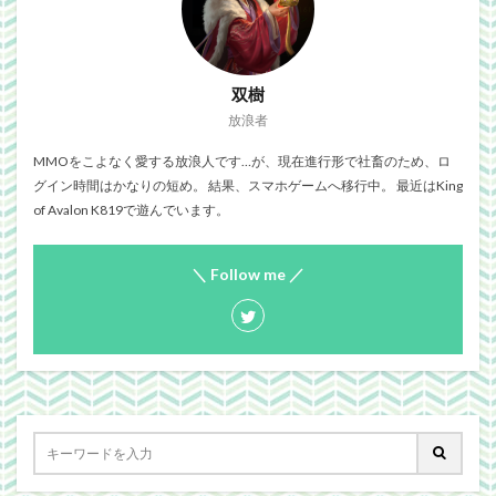
双樹
放浪者
MMOをこよなく愛する放浪人です…が、現在進行形で社畜のため、ロ
グイン時間はかなりの短め。 結果、スマホゲームへ移行中。 最近はKing
of Avalon K819で遊んでいます。
＼ Follow me ／