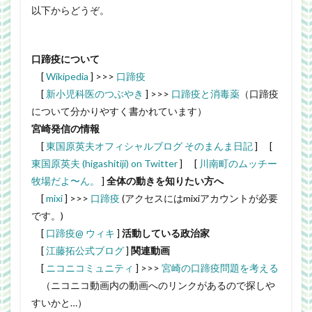
以下からどうぞ。
口蹄疫について
[
Wikipedia
] >>>
口蹄疫
[
新小児科医のつぶやき
] >>>
口蹄疫と消毒薬
（口蹄疫
について分かりやすく書かれています）
宮崎発信の情報
[
東国原英夫オフィシャルブログ そのまんま日記
] [
東国原英夫 (higashitiji) on Twitter
] [
川南町のムッチー
牧場だよ〜ん。
]
全体の動きを知りたい方へ
[
mixi
] >>>
口蹄疫
(アクセスにはmixiアカウントが必要
です。)
[
口蹄疫@ ウィキ
]
活動している政治家
[
江藤拓公式ブログ
]
関連動画
[
ニコニコミュニティ
] >>>
宮崎の口蹄疫問題を考える
（ニコニコ動画内の動画へのリンクがあるので探しや
すいかと…）