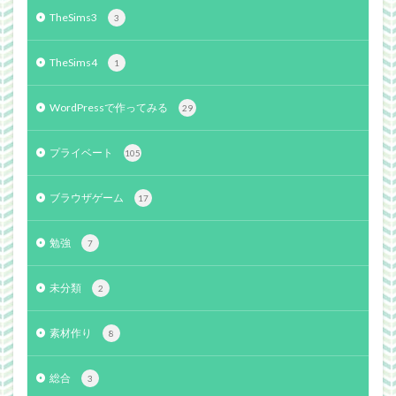
TheSims3
3
TheSims4
1
WordPressで作ってみる
29
プライベート
105
ブラウザゲーム
17
勉強
7
未分類
2
素材作り
8
総合
3