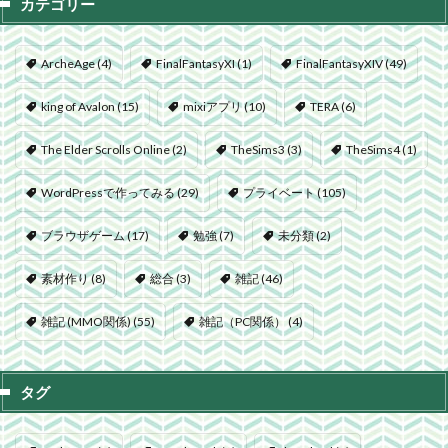
カテゴリー
ArcheAge
(4)
FinalFantasyXI
(1)
FinalFantasyXIV
(49)
king of Avalon
(15)
mixiアプリ
(10)
TERA
(6)
The Elder Scrolls Online
(2)
TheSims3
(3)
TheSims4
(1)
WordPressで作ってみる
(29)
プライベート
(105)
ブラウザゲーム
(17)
勉強
(7)
未分類
(2)
素材作り
(8)
総合
(3)
雑記
(46)
雑記 (MMO関係)
(55)
雑記（PC関係）
(4)
タグ