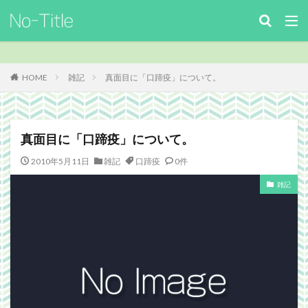
キーワード
カテゴリー
HOME
雑記
真面目に「口蹄疫」について。
タグ
真面目に「口蹄疫」について。
ArcheAge
Benchmark
download
Facebook
2010年5月11日
雑記
口蹄疫
0件
FF14
FinalFantasyⅪ
FinalFantasyXIV
Guild
雑記
Guildsite
ICARUSONLINE
install
king of Avalon
MHF
mixiアプリ
MMO
MO
Nucleus
PC
PHP
plugin
recipe
Review
Screenshot
security
Site
TERA
The Elder ScrollsOnline
theme作成
TheSims3
TheSims4
WebDesign
Webgraphics
wordpress