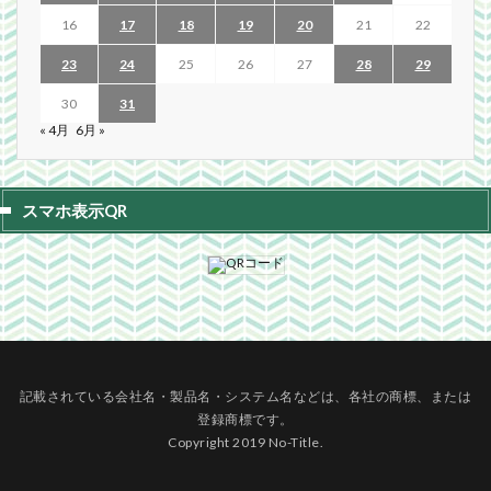
16
17
18
19
20
21
22
23
24
25
26
27
28
29
30
31
« 4月
6月 »
スマホ表示QR
記載されている会社名・製品名・システム名などは、各社の商標、または
登録商標です。
Copyright 2019 No-Title.