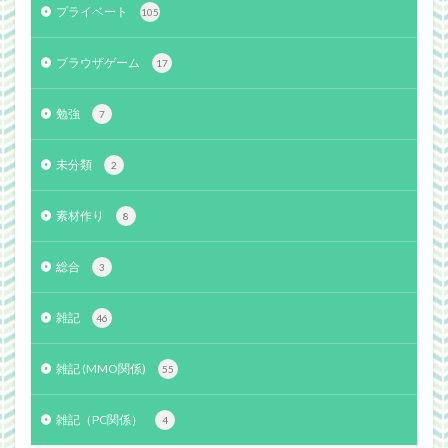
プライベート
105
ブラウザゲーム
17
勉強
7
未分類
2
素材作り
8
総合
3
雑記
46
雑記 (MMO関係)
55
雑記（PC関係）
4