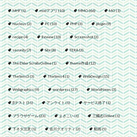
MHF
(1)
mixiアプリ
(10)
MMO
(66)
MO
(1)
Nucleus
(2)
PC
(10)
PHP
(3)
plugin
(9)
recipe
(4)
Review
(10)
Screenshot
(2)
security
(7)
Site
(8)
TERA
(2)
The Elder ScrollsOnline
(1)
theme作成
(12)
TheSims3
(3)
TheSims4
(1)
WebDesign
(15)
Webgraphics
(9)
wordpress
(27)
WorldNews
(3)
βテスト
(51)
アンライト
(1)
サービス終了
(1)
ブラウザゲーム
(23)
よさこい
(1)
三國志Online
(1)
下ネタ注意
(1)
佐川クオリティ
(2)
動画
(5)