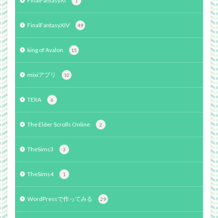
FinalFantasyXI
1
FinalFantasyXIV
49
king of Avalon
15
mixiアプリ
10
TERA
6
The Elder Scrolls Online
2
TheSims3
3
TheSims4
1
WordPressで作ってみる
29