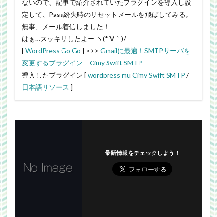
ないので、記事で紹介されていたプラグインを導入し設
定して、Pass紛失時のリセットメールを飛ばしてみる。
無事、メール着信しました！
はぁ…スッキリしたよー ヽ(*´∀｀)ﾉ
[
WordPress Go Go
] >>>
Gmailに最適！SMTPサーバを
変更するプラグイン – Cimy Swift SMTP
導入したプラグイン [
wordpress mu Cimy Swift SMTP
/
日本語リソース
]
最新情報をチェックしよう！