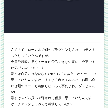
Webgraphics
wordpress
WorldNews
βテスト
アンライト
サービス終了
ブラウザゲーム
よさこい
三國志Online
下ネタ注意
佐川クオリティ
動画
口蹄疫
国政
微妙
携帯
改装
日常生活
泣ける話
自作
警報
雑記
さてさて、ローカルで別のプラグインを入れつつテスト
検索
したりしていたんですが…
会員登録時に届くメールが受信できない事に、今更です
が気づく… (´・ω・｀)
最初は自分に来ないならOKだし「まぁ良いか〜ｗ」って
思っていたんですが、よくよく考えてみると、お問い合
わせ類のメールも着信しないって事だよね。ダメじゃん
orz
最初はスパム扱いで弾かれる程度に思っていたんです
が、チェックしてみても着信していない…