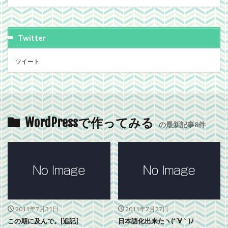
Twitter
ツイート
WordPressで作ってみる
の最新記事8件
2011年7月31日
2011年7月27日
この期に及んで。[追記]
日本語化出来たヽ(*´∀｀)ﾉ