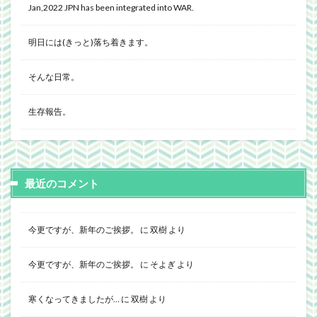
Jan,2022 JPN has been integrated into WAR.
明日には(きっと)落ち着きます。
そんな日常。
生存報告。
最近のコメント
今更ですが、新年のご挨拶。
に
双樹
より
今更ですが、新年のご挨拶。
に
そよぎ
より
寒くなってきましたが…
に
双樹
より