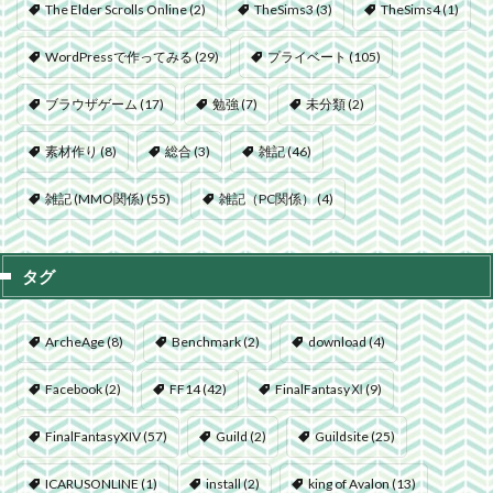
The Elder Scrolls Online
(2)
TheSims3
(3)
TheSims4
(1)
WordPressで作ってみる
(29)
プライベート
(105)
ブラウザゲーム
(17)
勉強
(7)
未分類
(2)
素材作り
(8)
総合
(3)
雑記
(46)
雑記 (MMO関係)
(55)
雑記（PC関係）
(4)
タグ
ArcheAge
(8)
Benchmark
(2)
download
(4)
Facebook
(2)
FF14
(42)
FinalFantasyⅪ
(9)
FinalFantasyXIV
(57)
Guild
(2)
Guildsite
(25)
ICARUSONLINE
(1)
install
(2)
king of Avalon
(13)