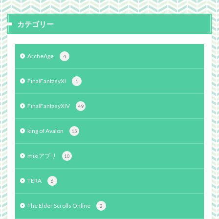
カテゴリー
ArcheAge
4
FinalFantasyXI
1
FinalFantasyXIV
49
king of Avalon
15
mixiアプリ
10
TERA
6
The Elder Scrolls Online
2