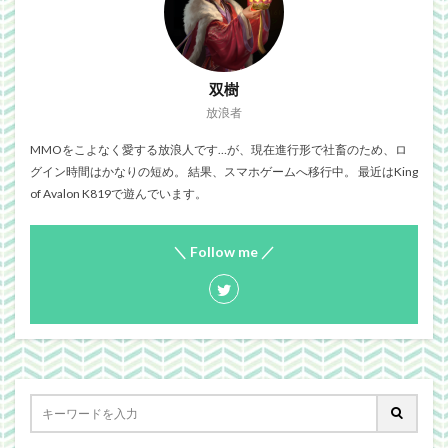
双樹
放浪者
MMOをこよなく愛する放浪人です…が、現在進行形で社畜のため、ロ
グイン時間はかなりの短め。 結果、スマホゲームへ移行中。 最近はKing
of Avalon K819で遊んでいます。
＼ Follow me ／