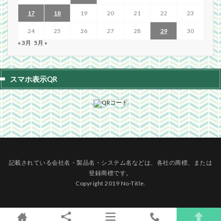
17
18
19
20
21
22
23
24
25
26
27
28
29
30
« 3月
5月 »
スマホ表示QR
記載されている会社名・製品名・システム名などは、各社の商標、または
登録商標です。
Copyright 2019 No-Title.