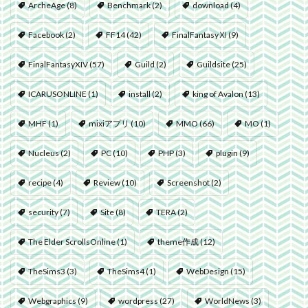
ArcheAge
(8)
Benchmark
(2)
download
(4)
Facebook
(2)
FF14
(42)
FinalFantasyⅪ
(9)
FinalFantasyXIV
(57)
Guild
(2)
Guildsite
(25)
ICARUSONLINE
(1)
install
(2)
king of Avalon
(13)
MHF
(1)
mixiアプリ
(10)
MMO
(66)
MO
(1)
Nucleus
(2)
PC
(10)
PHP
(3)
plugin
(9)
recipe
(4)
Review
(10)
Screenshot
(2)
security
(7)
Site
(8)
TERA
(2)
The Elder ScrollsOnline
(1)
theme作成
(12)
TheSims3
(3)
TheSims4
(1)
WebDesign
(15)
Webgraphics
(9)
wordpress
(27)
WorldNews
(3)