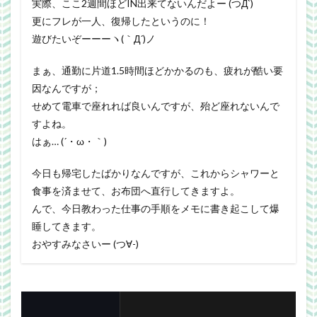
実際、ここ2週間ほどIN出来てないんだよー (つД`)
更にフレが一人、復帰したというのに！
遊びたいぞーーーヽ(｀Д´)ノ
まぁ、通勤に片道1.5時間ほどかかるのも、疲れが酷い要
因なんですが；
せめて電車で座れれば良いんですが、殆ど座れないんで
すよね。
はぁ… (´・ω・｀)
今日も帰宅したばかりなんですが、これからシャワーと
食事を済ませて、お布団へ直行してきますよ。
んで、今日教わった仕事の手順をメモに書き起こして爆
睡してきます。
おやすみなさいー (つ∀-)