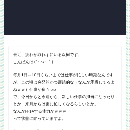
Webgraphics
wordpress
WorldNews
βテスト
アンライト
サービス終了
ブラウザゲーム
よさこい
三國志Online
下ネタ注意
佐川クオリティ
動画
口蹄疫
国政
微妙
携帯
改装
日常生活
泣ける話
自作
警報
雑記
最近、疲れが取れずにいる双樹です。
こんばんは (´・ω・｀)
検索
毎月1日～10日くらいまでは仕事が忙しい時期なんです
が、この頃は突発的かつ継続的な（なんか矛盾してるよ
ねｗｗ）仕事が多々 orz
で、今日からと今週から、新しい仕事の担当になったり
とか、来月からは更に忙しくなるらしいとか。
なんかFF14する体力がｗｗｗ
って状態に陥っていますよ。