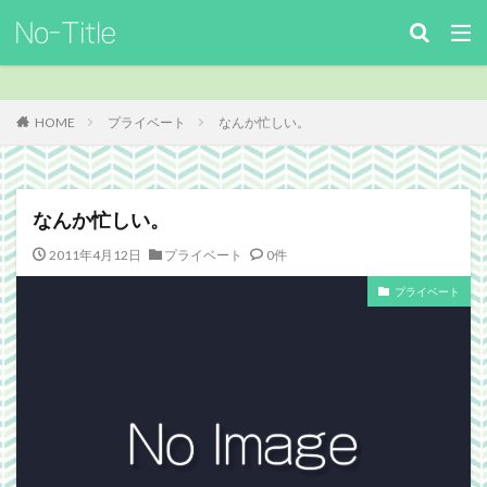
キーワード
カテゴリー
HOME
プライベート
なんか忙しい。
タグ
なんか忙しい。
ArcheAge
Benchmark
download
Facebook
2011年4月12日
プライベート
0件
FF14
FinalFantasyⅪ
FinalFantasyXIV
Guild
プライベート
Guildsite
ICARUSONLINE
install
king of Avalon
MHF
mixiアプリ
MMO
MO
Nucleus
PC
PHP
plugin
recipe
Review
Screenshot
security
Site
TERA
The Elder ScrollsOnline
theme作成
TheSims3
TheSims4
WebDesign