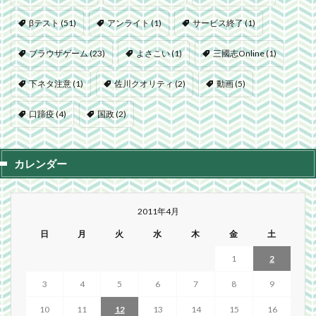
βテスト
(51)
アンライト
(1)
サービス終了
(1)
ブラウザゲーム
(23)
よさこい
(1)
三國志Online
(1)
下ネタ注意
(1)
佐川クオリティ
(2)
動画
(5)
口蹄疫
(4)
国政
(2)
カレンダー
2011年4月
日
月
火
水
木
金
土
1
2
3
4
5
6
7
8
9
10
11
12
13
14
15
16