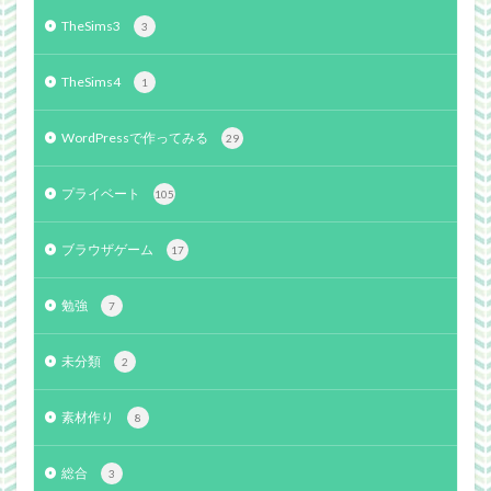
TheSims3
3
TheSims4
1
WordPressで作ってみる
29
プライベート
105
ブラウザゲーム
17
勉強
7
未分類
2
素材作り
8
総合
3