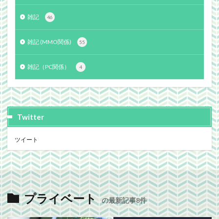
雑記
46
雑記 (MMO関係)
55
雑記（PC関係）
4
Twitter
ツイート
プライベート
の最新記事8件