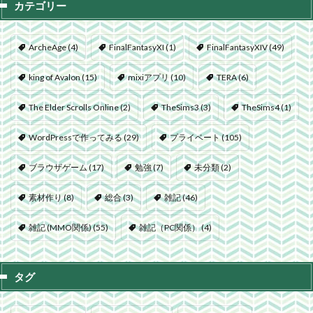
カテゴリー
ArcheAge
(4)
FinalFantasyXI
(1)
FinalFantasyXIV
(49)
king of Avalon
(15)
mixiアプリ
(10)
TERA
(6)
The Elder Scrolls Online
(2)
TheSims3
(3)
TheSims4
(1)
WordPressで作ってみる
(29)
プライベート
(105)
ブラウザゲーム
(17)
勉強
(7)
未分類
(2)
素材作り
(8)
総合
(3)
雑記
(46)
雑記 (MMO関係)
(55)
雑記（PC関係）
(4)
タグ