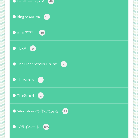
FinalFantasyXIV
49
king of Avalon
15
mixiアプリ
10
TERA
6
The Elder Scrolls Online
2
TheSims3
3
TheSims4
1
WordPressで作ってみる
29
プライベート
105