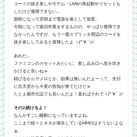
コードの抜き差しやモデム・LANの再起動やリセットも
したけど復帰できない…
面倒になって翌朝まで電源を落として放置。
今朝になって復旧作業をするものの、やっぱり復帰でき
なかったんですが、もう一度スプリッタ周辺のコードを
抜き差ししてみると復帰したよ ヽ(*´∀｀)ﾉ
あれだ…
ファミコンのカセットみたいに、差し込み口へ息を吹き
かけると良いねｗ
錆びるからヤメロとか、効果は無いんだよーって、先日
に任天堂から今更の告知が来てたけどｗ
たとえ都市伝説でも良いんだよ！直ればそれでヽ(*´∀｀)ﾉ
その2.続けるよ！
なんかすごい騒動になっていますよね。
ここまで続々とネタが発生しているMMOはそうないよな
ぁ