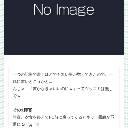
Webgraphics
wordpress
WorldNews
βテスト
アンライト
サービス終了
ブラウザゲーム
よさこい
三國志Online
下ネタ注意
佐川クオリティ
動画
口蹄疫
国政
微妙
携帯
改装
日常生活
泣ける話
自作
警報
雑記
検索
一つの記事で書くほどでも無い事が増えてきたので、一
緒に書いとこうかと…
んじゃ、「書かなきゃいいのにｗ」ってツッコミは無し
でｗ
その1.障害
昨夜、夕食を終えてPC前に戻ってくるとネット回線が不
通に Σ(゜д゜lll)