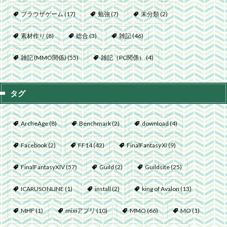
ブラウザゲーム
(17)
勉強
(7)
未分類
(2)
素材作り
(8)
総合
(3)
雑記
(46)
雑記 (MMO関係)
(55)
雑記（PC関係）
(4)
タグ
ArcheAge
(8)
Benchmark
(2)
download
(4)
Facebook
(2)
FF14
(42)
FinalFantasyⅪ
(9)
FinalFantasyXIV
(57)
Guild
(2)
Guildsite
(25)
ICARUSONLINE
(1)
install
(2)
king of Avalon
(13)
MHF
(1)
mixiアプリ
(10)
MMO
(66)
MO
(1)