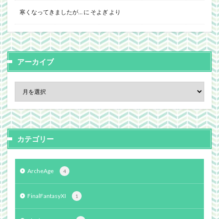
寒くなってきましたが…
に
そよぎ
より
アーカイブ
カテゴリー
ArcheAge
4
FinalFantasyXI
1