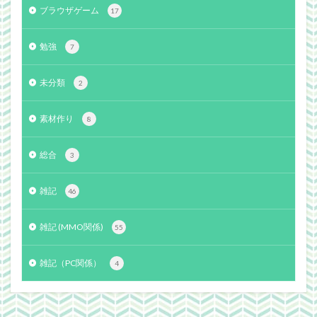
ブラウザゲーム
17
勉強
7
未分類
2
素材作り
8
総合
3
雑記
46
雑記 (MMO関係)
55
雑記（PC関係）
4