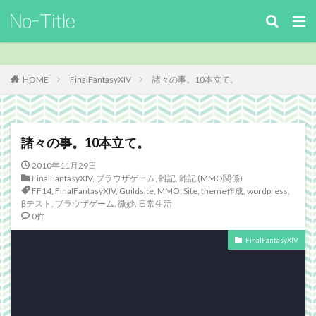
キーワード
カテゴリー
HOME
FinalFantasyXIV
諸々の事。10本立て。
タグ
諸々の事。10本立て。
ArcheAge
Benchmark
download
Facebook
2010年11月29日
FF14
FinalFantasyⅪ
FinalFantasyXIV
Guild
FinalFantasyXIV
,
ブラウザゲーム
,
雑記
,
雑記 (MMO関係)
FF14
,
FinalFantasyXIV
,
Guildsite
,
MMO
,
Site
,
theme作成
,
wordpress
,
Guildsite
ICARUSONLINE
install
βテスト
,
ブラウザゲーム
,
微妙
,
日常生活
0件
king of Avalon
MHF
mixiアプリ
MMO
MO
Nucleus
PC
PHP
plugin
FinalFantasyXIV
recipe
Review
Screenshot
security
Site
TERA
The Elder ScrollsOnline
theme作成
TheSims3
TheSims4
WebDesign