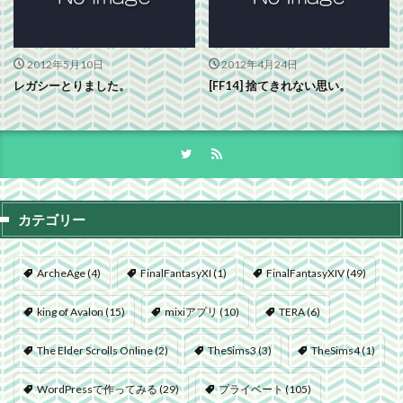
2012年5月10日
2012年4月24日
レガシーとりました。
[FF14] 捨てきれない思い。
カテゴリー
ArcheAge
(4)
FinalFantasyXI
(1)
FinalFantasyXIV
(49)
king of Avalon
(15)
mixiアプリ
(10)
TERA
(6)
The Elder Scrolls Online
(2)
TheSims3
(3)
TheSims4
(1)
WordPressで作ってみる
(29)
プライベート
(105)