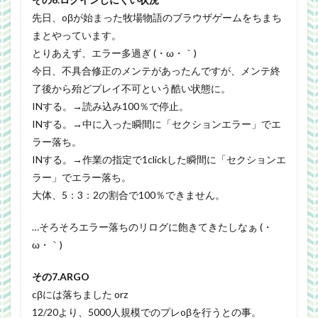
先日、oβが始まった牧場物語のブラウザゲームをちまち
まとやっています。
とりあえず、エラー多過ぎ (・ω・｀)
今日、不具合修正のメンテがあったんですが、メンテ終
了後から殆どプレイ不可という酷い状態に。
INする。→読み込み100％で停止。
INする。→中に入った瞬間に「セクションエラー」でエ
ラー落ち。
INする。→作業の指定で1clickした瞬間に「セクションエ
ラー」でエラー落ち。
大体、5：3：2の割合で100％できません。
…そろそろエラー落ちのリログに飽きてきたしなぁ (・
ω・｀)
その7.ARGO
cβには落ちました orz
12/20より、5000人規模でのプレoβを行うとの事。