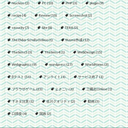
Nucleus
(2)
PC
(10)
PHP
(3)
plugin
(9)
recipe
(4)
Review
(10)
Screenshot
(2)
security
(7)
Site
(8)
TERA
(2)
The Elder ScrollsOnline
(1)
theme作成
(12)
TheSims3
(3)
TheSims4
(1)
WebDesign
(15)
Webgraphics
(9)
wordpress
(27)
WorldNews
(3)
βテスト
(51)
アンライト
(1)
サービス終了
(1)
ブラウザゲーム
(23)
よさこい
(1)
三國志Online
(1)
下ネタ注意
(1)
佐川クオリティ
(2)
動画
(5)
口蹄疫
(4)
国政
(2)