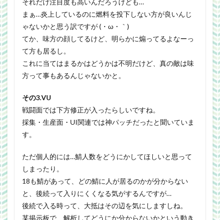
それだけ注目度も高いんだろうけども…
まぁ…炎上しているのに燃料を投下しない方が良いんじ
ゃないかと思う訳ですが (・ω・｀)
てか、味方の顔してるけど、明らかに煽ってるよなーっ
て方も居るし。
これに当てはまるかはどうかは不明だけど、真の敵は味
方って事もあるんじゃないかと。
その3.VU
戦闘面では下方修正が入ったらしいですね。
採集・生産面・UI関連では神パッチだったと聞いていま
す。
ただ個人的には…鯖人数をどうにかしてほしいと思って
しまったり。
18も鯖があって、どの鯖に人が居るのかが分からない
と、後続って入りにくくなる気がするんですが…
後続で入る時って、大抵はその辺を気にしますしね。
某掲示板で、解析してどうにか分からないかという動き