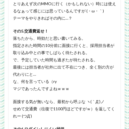
とりあえず次のMMOに行く（かもしれない）時には使え
るなぁって感じには思っているんですが (・ω・｀)
テーマをやりきればその内に…？
その5.交通費返せ！
落ちたから、時効だと思い書いてみる。
指定された時間の10分前に面接に行くと、採用担当者が
取り込み中との事でしばらく待たされる。
で、予定していた時間も過ぎたが待たされる。
最後には担当者が社外に出て不在につき、全く別の方が
代わりにと…
な、何を言っている（ry
マジであったんですよねｗｗｗ
面接する気が無いなら、最初から呼ぶな ヽ(｀Д´)ノ
せめて交通費（往復で1100円ほどですがｗ）を返してく
れー (つД`)
その6.ログインしにくい状況