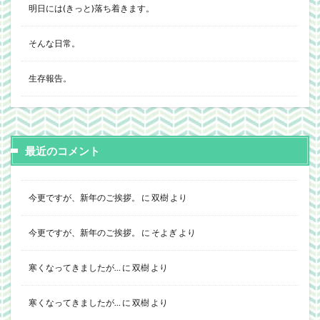
明日には(きっと)落ち着きます。
そんな日常。
生存報告。
最近のコメント
今更ですが、新年のご挨拶。
に
双樹
より
今更ですが、新年のご挨拶。
に
そよぎ
より
寒くなってきましたが…
に
双樹
より
寒くなってきましたが…
に
双樹
より